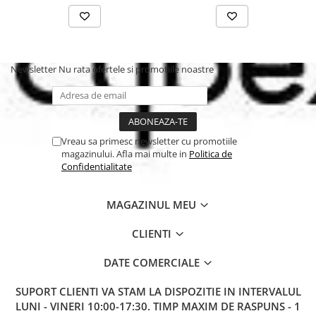
Accesorii: gentuta termoizolanta si salteluta de infasat.
Intretinere: curatati cu o carpa umeda.
Caracteristici tehnice Rucsac de
infasat Beaba :
Newsletter
Nu rata ofertele si promotiile noastre
Dimensiuni: 27 x 17 x 39 cm.
Material exterior si interior 100% poliester .
Volum: 18 l.
Vreau sa primesc newsletter cu promotiile
magazinului. Afla mai multe in
Politica de
Confidentialitate
MAGAZINUL MEU
CLIENTI
DATE COMERCIALE
SUPORT CLIENTI
VA STAM LA DISPOZITIE IN INTERVALUL
LUNI - VINERI 10:00-17:30. TIMP MAXIM DE RASPUNS - 1