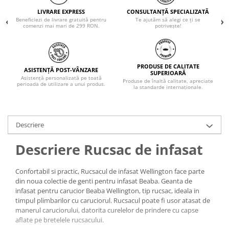
LIVRARE EXPRESS
CONSULTANȚĂ SPECIALIZATĂ
Beneficiezi de livrare gratuită pentru
Te ajutăm să alegi ce ți se
comenzi mai mari de 299 RON.
potrivește!
PRODUSE DE CALITATE
ASISTENȚĂ POST-VÂNZARE
SUPERIOARĂ
Asistență personalizată pe toată
Produse de înaltă calitate, apreciate
perioada de utilizare a unui produs.
la standarde internaționale.
Descriere
Descriere Rucsac de infasat
Confortabil si practic, Rucsacul de infasat Wellington face parte
din noua colectie de genti pentru infasat Beaba. Geanta de
infasat pentru carucior Beaba Wellington, tip rucsac, ideala in
timpul plimbarilor cu caruciorul. Rucsacul poate fi usor atasat de
manerul caruciorului, datorita curelelor de prindere cu capse
aflate pe bretelele rucsacului.