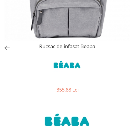
Jucarii de Sortare
Consultanta Instalare
Jucarii de tras
Jucarii din plus
Jucarii muzicale
Jucarii pentru baie
Jucarii Senzoriale
Rucsac de infasat Beaba
PAPUSI
355,88 Lei