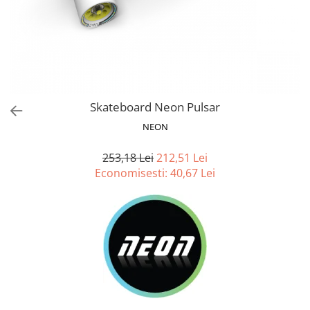
Jucarii de Sortare
Consultanta Instalare
Jucarii de tras
Jucarii din plus
Jucarii muzicale
Jucarii pentru baie
Jucarii Senzoriale
Skateboard Neon Pulsar
PAPUSI
NEON
253,18 Lei
212,51 Lei
Economisesti:
40,67
Lei