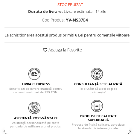
STOC EPUIZAT
Durata de livrare:
Livrare estimata - 14 zile
Cod Produs:
YV-NS37E4
La achizitionarea acestui produs primiti
6
Lei pentru comenzile viitoare
Adauga la Favorite
LIVRARE EXPRESS
CONSULTANȚĂ SPECIALIZATĂ
Beneficiezi de livrare gratuită pentru
Te ajutăm să alegi ce ți se
comenzi mai mari de 299 RON.
potrivește!
PRODUSE DE CALITATE
ASISTENȚĂ POST-VÂNZARE
SUPERIOARĂ
Asistență personalizată pe toată
Produse de înaltă calitate, apreciate
perioada de utilizare a unui produs.
la standarde internaționale.