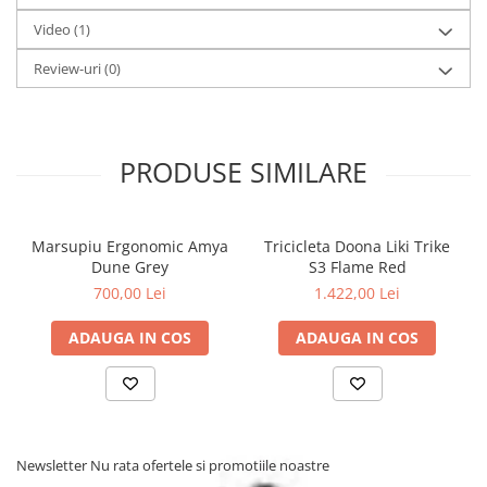
Video
(1)
Review-uri
(0)
PRODUSE SIMILARE
Caracteristici Skateboard Neon
Marsupiu Ergonomic Amya
Tricicleta Doona Liki Trike
Pulsar:
Dune Grey
S3 Flame Red
700,00 Lei
1.422,00 Lei
Platforma transparenta.
Baterie interna reincarcabila.
ADAUGA IN COS
ADAUGA IN COS
Iluminare LED cu 11 culori.
Caracteristici tehnice:
Varsta: 5 - 14 ani.
Greutate maxima utilizator: 50 kg.
Newsletter
Nu rata ofertele si promotiile noastre
Dimensiuni produs: 55 x 16.5 x 13.5 cm.