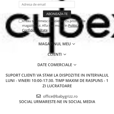
Roti: PU.
Rulmenti: ABEC 7.
Platforma: policarbonat.
Vreau sa primesc newsletter cu promotiile
magazinului. Afla mai multe in
Politica de
Confidentialitate
MAGAZINUL MEU
CLIENTI
DATE COMERCIALE
SUPORT CLIENTI
VA STAM LA DISPOZITIE IN INTERVALUL
LUNI - VINERI 10:00-17:30. TIMP MAXIM DE RASPUNS - 1
ZI LUCRATOARE
office@babygrizz.ro
SOCIAL
URMARESTE-NE IN SOCIAL MEDIA