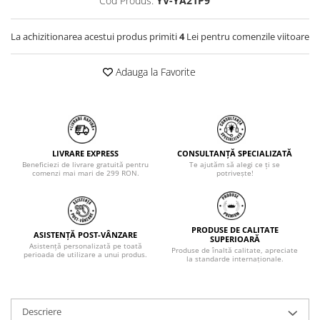
Cod Produs:
YV-YA21P9
La achizitionarea acestui produs primiti
4
Lei pentru comenzile viitoare
Adauga la Favorite
LIVRARE EXPRESS
CONSULTANȚĂ SPECIALIZATĂ
Beneficiezi de livrare gratuită pentru
Te ajutăm să alegi ce ți se
comenzi mai mari de 299 RON.
potrivește!
PRODUSE DE CALITATE
ASISTENȚĂ POST-VÂNZARE
SUPERIOARĂ
Asistență personalizată pe toată
Produse de înaltă calitate, apreciate
perioada de utilizare a unui produs.
la standarde internaționale.
Descriere