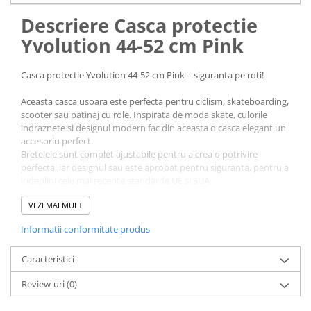
Descriere Casca protectie
Yvolution 44-52 cm Pink
Casca protectie Yvolution 44-52 cm Pink – siguranta pe roti!
Aceasta casca usoara este perfecta pentru ciclism, skateboarding,
scooter sau patinaj cu role. Inspirata de moda skate, culorile
indraznete si designul modern fac din aceasta o casca elegant un
accesoriu perfect.
Bretelele sunt complet ajustabile pentru a crea o potrivire
perfecta, iar designul sau este aprobat pentru siguranta, pentru a
indeplini cele mai recente standarde UE si SUA.
VEZI MAI MULT
Caracteristici Casca protectie
Informatii conformitate produs
Yvolution 44-52 cm Pink:
Caracteristici
Invelis de protectie dur, realizat din material reciclate.
Dimensiune ajustabila.
Review-uri
(0)
Respecta cele mai recente standarde de siguranta.