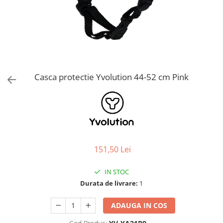
Jucarii de Sortare
Consultanta Instalare
Jucarii de tras
Jucarii din plus
Jucarii muzicale
Jucarii pentru baie
Jucarii Senzoriale
Casca protectie Yvolution 44-52 cm Pink
PAPUSI
151,50 Lei
IN STOC
Durata de livrare:
1
ADAUGA IN COS