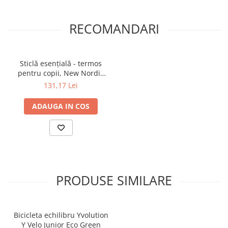
Caracteristici tehnice:
RECOMANDARI
Varsta: 3+ ani.
Greutate: 0.4 kg.
Sticlă esențială - termos
pentru copii, New Nordic
Birds
131,17 Lei
ADAUGA IN COS
PRODUSE SIMILARE
Bicicleta echilibru Yvolution
Y Velo Junior Eco Green