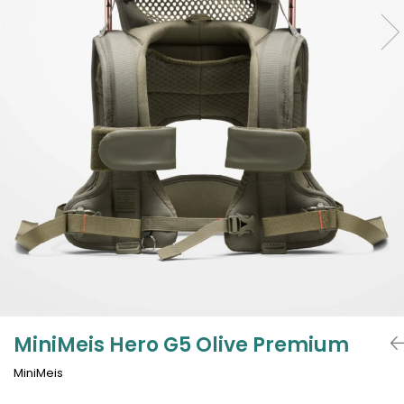
Jucarii de Sortare
Consultanta Instalare
Jucarii de tras
Jucarii din plus
Jucarii muzicale
Jucarii pentru baie
Jucarii Senzoriale
PAPUSI
MiniMeis Hero G5 Olive Premium
MiniMeis