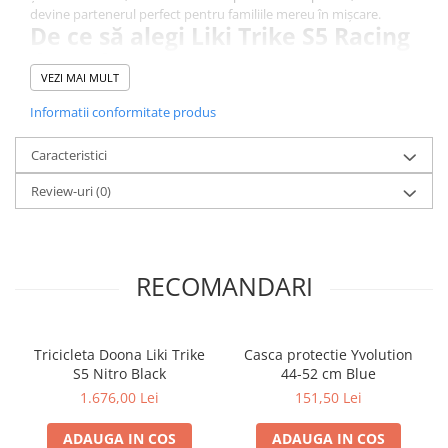
devine partenerul perfect pentru familiile mereu în mișcare.
De ce să alegi Liki Trike S5 Racing
Green?
VEZI MAI MULT
Cea mai compactă tricicletă pliabilă
Liki Trike se pliază și
se depliază în doar 3 secunde, având dimensiuni suficient de
Informatii conformitate produs
mici pentru a fi depozitată în compartimentul pentru bagaje
de mână al avionului sau în portbagajul mașinii.
Caracteristici
Ideală pentru copii cu vârste cuprinse între 10 luni și 3
ani
Tricicleta este concepută pentru a evolua odată cu copilul,
Review-uri
(0)
oferind control parental la început și autonomie pe măsură ce
micuții cresc.
RECOMANDARI
Tricicleta Doona Liki Trike
Casca protectie Yvolution
S5 Nitro Black
44-52 cm Blue
1.676,00 Lei
151,50 Lei
ADAUGA IN COS
ADAUGA IN COS