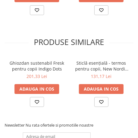
Confort absolut și siguranță
Liki este echipată cu un spătar
reglabil, centură de prindere în 5 puncte, șezut din spumă de
memorie și frână parentală, asigurând o experiență sigură și
plăcută pentru cei mici.
Gata de utilizare direct din cutie
Tricicleta vine complet
asamblată, eliminând orice stres legat de configurare și fiind
pregătită pentru plimbări încă din prima zi.
PRODUSE SIMILARE
Ghiozdan sustenabil Fresk
Sticlă esențială - termos
pentru copii Indigo Dots
pentru copii, New Nordic
Birds
201,33 Lei
131,17 Lei
ADAUGA IN COS
ADAUGA IN COS
Caracteristici principale ale
Tricicletei Liki Trike S5 Racing
Newsletter
Nu rata ofertele si promotiile noastre
Green:
Dublu control părinte-copil
: Permite părinților să