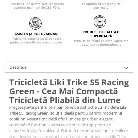
Beneficiezi de livrare gratuită pentru
Te ajutăm să alegi ce ți se
comenzi mai mari de 299 RON.
potrivește!
PRODUSE DE CALITATE
ASISTENȚĂ POST-VÂNZARE
SUPERIOARĂ
Asistență personalizată pe toată
Produse de înaltă calitate, apreciate
perioada de utilizare a unui produs.
la standarde internaționale.
Descriere
Tricicletă Liki Trike S5 Racing
Green - Cea Mai Compactă
Tricicletă Pliabilă din Lume
Pregătește-te pentru plimbări pline de distracție cu Tricicleta Liki
Trike S5 Racing Green, soluția ideală pentru părinții moderni și
copiii lor! Această tricicletă oferă un design urban elegant,
combinând funcționalitatea cu estetica de top, pentru o
experiență sigură și plăcută. Datorită mecanismului unic de pliere
și de deschidere, care se activează printr-un simplu clic, Liki Trike