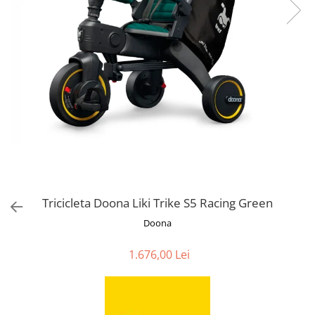
Jucarii de Sortare
Consultanta Instalare
Jucarii de tras
Jucarii din plus
Jucarii muzicale
Jucarii pentru baie
Jucarii Senzoriale
PAPUSI
Tricicleta Doona Liki Trike S5 Racing Green
Doona
1.676,00 Lei