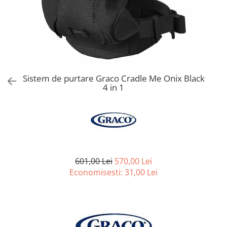
Jucarii de Sortare
Consultanta Instalare
Jucarii de tras
Jucarii din plus
Jucarii muzicale
Jucarii pentru baie
Jucarii Senzoriale
Sistem de purtare Graco Cradle Me Onix Black
PAPUSI
4 in 1
601,00 Lei
570,00 Lei
Economisesti:
31,00
Lei