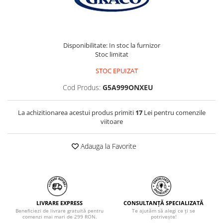
Disponibilitate: In stoc la furnizor
Stoc limitat
STOC EPUIZAT
Cod Produs:
G5A999ONXEU
La achizitionarea acestui produs primiti
17
Lei pentru comenzile
viitoare
Adauga la Favorite
LIVRARE EXPRESS
CONSULTANȚĂ SPECIALIZATĂ
Beneficiezi de livrare gratuită pentru
Te ajutăm să alegi ce ți se
comenzi mai mari de 299 RON.
potrivește!