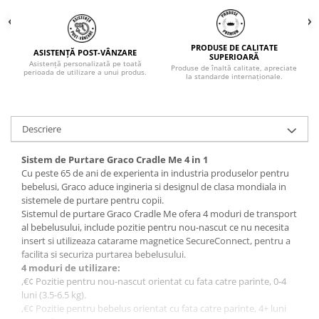
PRODUSE DE CALITATE
ASISTENȚĂ POST-VÂNZARE
SUPERIOARĂ
Asistență personalizată pe toată
Produse de înaltă calitate, apreciate
perioada de utilizare a unui produs.
la standarde internaționale.
Descriere
Sistem de Purtare Graco Cradle Me 4 in 1
Cu peste 65 de ani de experienta in industria produselor pentru
bebelusi, Graco aduce ingineria si designul de clasa mondiala in
sistemele de purtare pentru copii.
Sistemul de purtare Graco Cradle Me ofera 4 moduri de transport
al bebelusului, include pozitie pentru nou-nascut ce nu necesita
insert si utilizeaza catarame magnetice SecureConnect, pentru a
facilita si securiza purtarea bebelusului.
4 moduri de utilizare:
,€¢ Pozitie pentru nou-nascut orientat cu fata catre parinte, 0-4
luni (3.5-6.5 kg).
,€¢ Pozitie pentru bebelus orientat cu fata catre parinte, 4+ luni