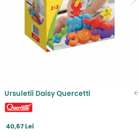
Jucarii de Sortare
Consultanta Instalare
Jucarii de tras
Jucarii din plus
Jucarii muzicale
Jucarii pentru baie
Jucarii Senzoriale
PAPUSI
Ursuletii Daisy Quercetti
40,67 Lei