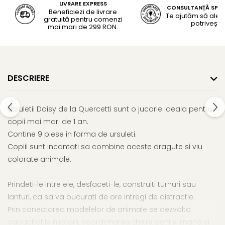
LIVRARE EXPRESS
CONSULTANȚĂ SPEC
Beneficiezi de livrare
Te ajutăm să alegi
gratuită pentru comenzi
potrivește
mai mari de 299 RON.
DESCRIERE
Ursuletii Daisy de la Quercetti sunt o jucarie ideala pentru
copii mai mari de 1 an.
Contine 9 piese in forma de ursuleti.
Copiii sunt incantati sa combine aceste dragute si viu
colorate animale.
Prindeti-le intre ele, desfaceti-le, construiti turnuri sau
lanturi, ca sa va bucurati de ore intregi de distractie.
Prin conectarea modelelor de animale se dezvolta
capacitatile motorii, coordonarea dintre ochi si mana si