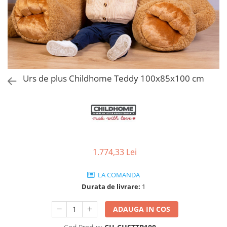
Jucarii de Sortare
Consultanta Instalare
Jucarii de tras
Jucarii din plus
Jucarii muzicale
Jucarii pentru baie
Jucarii Senzoriale
Urs de plus Childhome Teddy 100x85x100 cm
PAPUSI
1.774,33 Lei
LA COMANDA
Durata de livrare:
1
ADAUGA IN COS