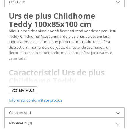
Descriere
Urs de plus Childhome
Teddy 100x85x100 cm
Micii iubitori de animale vor fi fascinati cand vor descoperi Ursul
Teddy Childhome! Acest animal de plus urias va deveni fara
indoiala, imediat, cel mai bun prieten al micutului tau. Ofera
distractie in momentele de joaca, dar este, de asemenea, un
decor minunat in camera celui mic. O atmosfera jucausa este
garantata!
Caracteristici Urs de plus
Childhome Teddy
100x85x100 cm:
VEZI MAI MULT
Un prieten loial pentru toti copiii.
Informatii conformitate produs
Ideal pentru distractia celor mici dar si un obiect de decor
minunat.
Stimuleaza imaginatia si creativitatea.
Caracteristici
Plus super moale datorita poliesterului de inalta calitate.
Review-uri
(0)