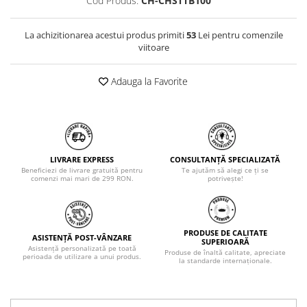
Cod Produs:
CH-CHSTTB100
La achizitionarea acestui produs primiti
53
Lei pentru comenzile
viitoare
Adauga la Favorite
LIVRARE EXPRESS
CONSULTANȚĂ SPECIALIZATĂ
Beneficiezi de livrare gratuită pentru
Te ajutăm să alegi ce ți se
comenzi mai mari de 299 RON.
potrivește!
PRODUSE DE CALITATE
ASISTENȚĂ POST-VÂNZARE
SUPERIOARĂ
Asistență personalizată pe toată
Produse de înaltă calitate, apreciate
perioada de utilizare a unui produs.
la standarde internaționale.