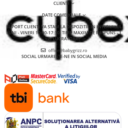
CLIENTI
DATE COMERCIALE
SUPORT CLIENTI
VA STAM LA DISPOZITIE IN INTERVALUL
LUNI - VINERI 10:00-17:30. TIMP MAXIM DE RASPUNS - 1
ZI LUCRATOARE
office@babygrizz.ro
SOCIAL
URMARESTE-NE IN SOCIAL MEDIA