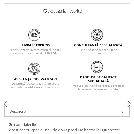
Adauga la Favorite
LIVRARE EXPRESS
CONSULTANȚĂ SPECIALIZATĂ
Beneficiezi de livrare gratuită pentru
Te ajutăm să alegi ce ți se
comenzi mai mari de 299 RON.
potrivește!
PRODUSE DE CALITATE
ASISTENȚĂ POST-VÂNZARE
SUPERIOARĂ
Asistență personalizată pe toată
Produse de înaltă calitate, apreciate
perioada de utilizare a unui produs.
la standarde internaționale.
Descriere
Sirius + Libella
Acest cadou special include doua produse bestseller Quercetti: