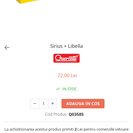
Jucarii de Sortare
Consultanta Instalare
Jucarii de tras
Jucarii din plus
Jucarii muzicale
Jucarii pentru baie
Jucarii Senzoriale
Sirius + Libella
PAPUSI
72,00 Lei
IN STOC
ADAUGA IN COS
Cod Produs:
Q03585
La achizitionarea acestui produs primiti
2
Lei pentru comenzile viitoare