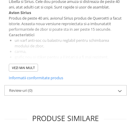
Libella si Sirius. Cele dou produse amuza si distreaza de peste 40
ani, atat adulti cat si copii. Sunt rapide si usor de asamblat.
Avion Sirius
Produs de peste 40 ani, avionul Sirius produs de Quercetti a facut
istorie. Aceasta noua versiune reproiectata si-a imbunatatit
performantele de zbor si poate sta in aer peste 15 secunde.
Caracteristici
un varf anti-soc cu balastru reglabil pentru schimbarea
modului de zbor,
carma,
grafic nou si stiker pentru a il intari si a fi mai rezistent.
Asa ca, pregateste-te de distractie si bucura-te de ore petrecute in
aer liber cu noul avion Sirius!
VEZI MAI MULT
Libella
Informatii conformitate produs
Performanta exceptionala a facut din Libella Quercetti un
bestseller international al jucariilor de zbor, numarand in prezent
40 ani de productie de succes.
Review-uri
(0)
Este foarte usor de asamblat, in doar cativa pasi si Libella este
gata sa isi ia zborul si sa distreze atat adultii cat si copii. Ii puteti
invarti elicea si sa il ridicati in aer sau il puteti lansa de la sol
datorita rotilor din dotare.
PRODUSE SIMILARE
Libella va zbura pana la 20 secunde.
Jucarii destinate copiilor cu varsta intre 6 si 14 ani.
Aceste jucarii nu sunt recomandate copiilor mai mici de 3