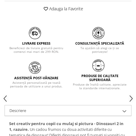
Adauga la Favorite
LIVRARE EXPRESS
CONSULTANȚĂ SPECIALIZATĂ
Beneficiezi de livrare gratuită pentru
Te ajutăm să alegi ce ți se
comenzi mai mari de 299 RON.
potrivește!
PRODUSE DE CALITATE
ASISTENȚĂ POST-VÂNZARE
SUPERIOARĂ
Asistență personalizată pe toată
Produse de înaltă calitate, apreciate
perioada de utilizare a unui produs.
la standarde internaționale.
Descriere
Set creativ pentru copii cu mulaj si pictura - Dinozauri 2 in
1, razuire.
Un cadou frumos cu doua activitati diferite cu
tematica de dinozaur! Diferiti dinozauri pot fi turnati si vopsiti cu