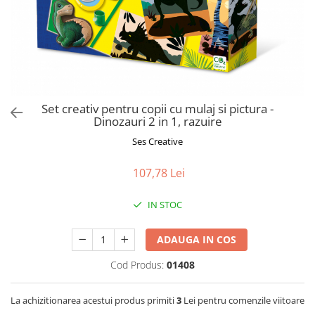
Jucarii de Sortare
Consultanta Instalare
Jucarii de tras
Jucarii din plus
Jucarii muzicale
Jucarii pentru baie
Jucarii Senzoriale
Set creativ pentru copii cu mulaj si pictura -
PAPUSI
Dinozauri 2 in 1, razuire
Ses Creative
107,78 Lei
IN STOC
ADAUGA IN COS
Cod Produs:
01408
La achizitionarea acestui produs primiti
3
Lei pentru comenzile viitoare