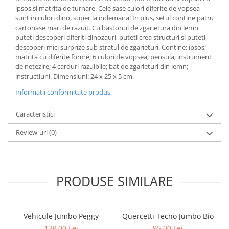
ipsos si matrita de turnare. Cele sase culori diferite de vopsea
sunt in culori dino, super la indemana! In plus, setul contine patru
cartonase mari de razuit. Cu bastonul de zgarietura din lemn
puteti descoperi diferiti dinozauri, puteti crea structuri si puteti
descoperi mici surprize sub stratul de zgarieturi. Contine: ipsos;
matrita cu diferite forme; 6 culori de vopsea; pensula; instrument
de netezire; 4 carduri razuibile; bat de zgarieturi din lemn;
instructiuni. Dimensiuni: 24 x 25 x 5 cm.
Informatii conformitate produs
Caracteristici
Review-uri
(0)
PRODUSE SIMILARE
Vehicule Jumbo Peggy
Quercetti Tecno Jumbo Bio
138,00 Lei
95,00 Lei