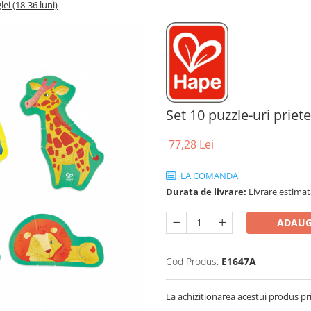
lei (18-36 luni)
Set 10 puzzle-uri priete
77,28 Lei
LA COMANDA
Durata de livrare:
Livrare estimata
ADAUG
Cod Produs:
E1647A
La achizitionarea acestui produs pr