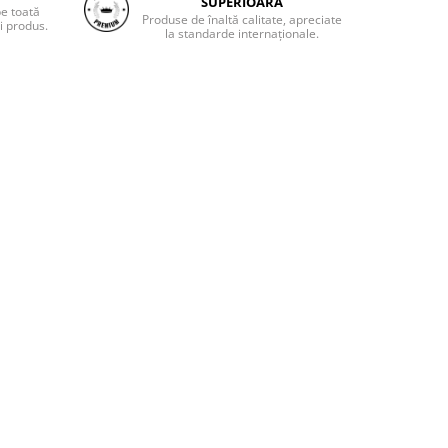
SUPERIOARĂ
pe toată
Produse de înaltă calitate, apreciate
i produs.
la standarde internaționale.