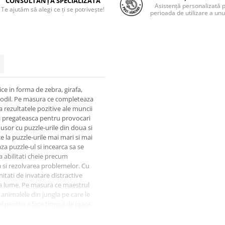
CONSULTANȚĂ SPECIALIZATĂ
Asistență personalizată 
Te ajutăm să alegi ce ți se potrivește!
perioada de utilizare a unu
ce in forma de zebra, girafa,
ocodil. Pe masura ce completeaza
a rezultatele pozitive ale muncii
a ii pregateasca pentru provocari
 usor cu puzzle-urile din doua si
 la puzzle-urile mai mari si mai
a puzzle-ul si incearca sa se
ta abilitati cheie precum
si rezolvarea problemelor. Cu
itati de invatare distractive
aga lume. Pe masura ce maestrul
 animalele din jungla pe care le
l pentru a face timpul de joaca
, H: 18 cm.