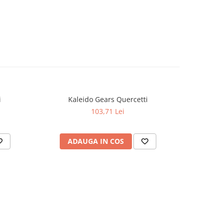
i
Kaleido Gears Quercetti
Quer
103,71 Lei
ADAUGA IN COS
AD