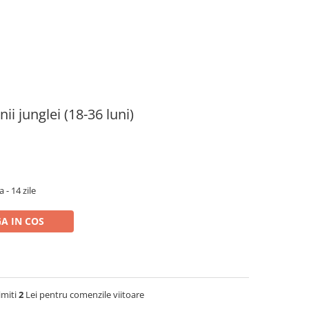
nii junglei (18-36 luni)
 - 14 zile
A IN COS
imiti
2
Lei pentru comenzile viitoare