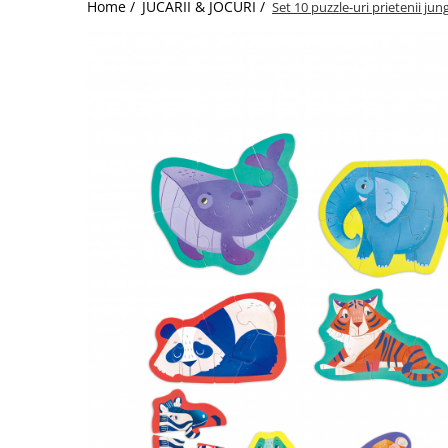
Home /
JUCARII & JOCURI /
Set 10 puzzle-uri prietenii jung
Jucarii de Sortare
Consultanta Instalare
Jucarii de tras
Jucarii din plus
Jucarii muzicale
Jucarii pentru baie
Jucarii Senzoriale
PAPUSI