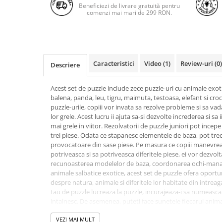
Beneficiezi de livrare gratuită pentru
comenzi mai mari de 299 RON.
Caracteristici
Video
(1)
Review-uri
(0)
Descriere
Acest set de puzzle include zece puzzle-uri cu animale exoti
balena, panda, leu, tigru, maimuta, testoasa, elefant si cr
puzzle-urile, copiii vor invata sa rezolve probleme si sa vad
lor grele. Acest lucru ii ajuta sa-si dezvolte increderea si s
mai grele in viitor. Rezolvatorii de puzzle juniori pot incepe
trei piese. Odata ce stapanesc elementele de baza, pot trece
provocatoare din sase piese. Pe masura ce copiii manevreaz
potriveasca si sa potriveasca diferitele piese, ei vor dezvol
recunoasterea modelelor de baza, coordonarea ochi-mana 
animale salbatice exotice, acest set de puzzle ofera oportun
despre natura, animale si diferitele lor habitate din intre
tau de puzzle lucreaza la puzzle, incurajeaza-i sa numeasca
intalnesc. De asemenea, puteti face sunetele fiecarui anima
mai interactiv si mai antrenant. Dimensiuni cutie: L: 36, l: 6
VEZI MAI MULT