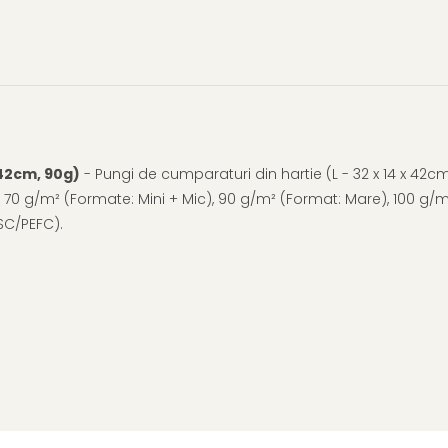
 42cm, 90g)
-
Pungi de cumparaturi din hartie (L - 32 x 14 x 42cm
i: 70 g/m² (Formate: Mini + Mic), 90 g/m² (Format: Mare), 100 g/
SC/PEFC).