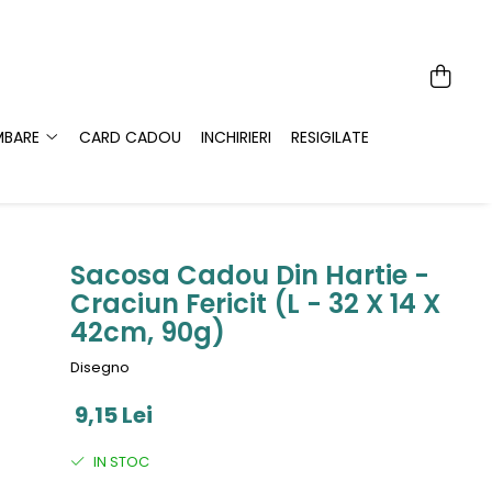
MBARE
CARD CADOU
INCHIRIERI
RESIGILATE
Sacosa Cadou Din Hartie -
Craciun Fericit (L - 32 X 14 X
42cm, 90g)
Disegno
9,15 Lei
IN STOC