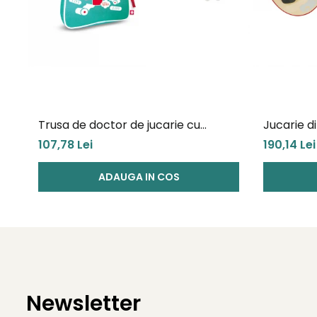
Trusa de doctor de jucarie cu
Jucarie d
accesorii
Ukulele (
107,78 Lei
190,14 Lei
canti cu l
ADAUGA IN COS
Newsletter