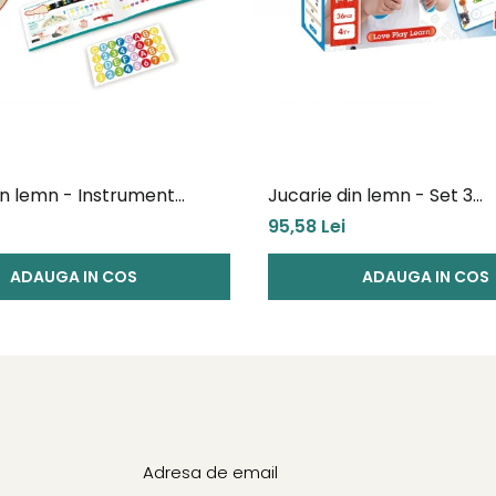
in lemn - Instrument
Jucarie din lemn - Set 3
chitara) rosu - invata sa
experimente (37 piese)
95,58 Lei
umini
ADAUGA IN COS
ADAUGA IN COS