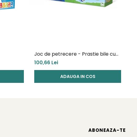
Joc de petrecere - Prastie bile cu
Ve
apa Splash
100,66 Lei
13
ADAUGA IN COS