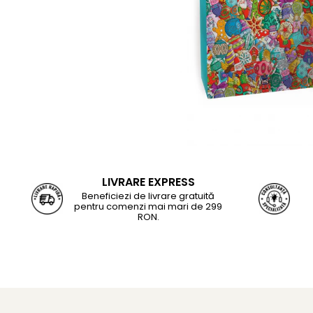
Jucarii de Sortare
Consultanta Instalare
Jucarii de tras
Jucarii din plus
Jucarii muzicale
Jucarii pentru baie
Jucarii Senzoriale
PAPUSI
LIVRARE EXPRESS
Beneficiezi de livrare gratuită
pentru comenzi mai mari de 299
RON.