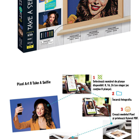
Jucarii de Sortare
Consultanta Instalare
Jucarii de tras
Jucarii din plus
Jucarii muzicale
Jucarii pentru baie
Jucarii Senzoriale
PAPUSI