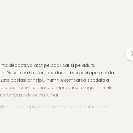
nta deopotriva atat pe copii cat si pe adulti.
 Piesele au 6 culori, dar daca iti vei privi opera de la
. Este acelasi principiu numit ,€œmixarea spatiala a
teaza pe hartie, fie pentru a reproduce fotografii, fie ele
nt recompuse de ochiul uman.
inate, ca o explozie de culoare, create chiar de voi.