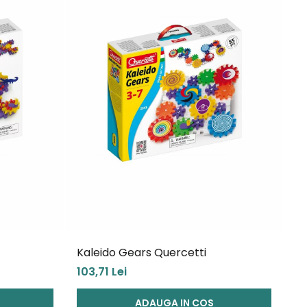
Kaleido Gears Quercetti
Qu
103,71 Lei
67
ADAUGA IN COS