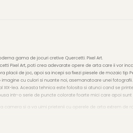
erna gama de jocuri cretive Quercetti: Pixel Art.
ti Pixel Art, poti crea adevarate opere de arta care ii vor inca
placii de joc, apoi sa incepi sa fixezi piesele de mozaic tip Peg.
o imagine cu culori si nuante noi, asemanatoare unei fotografii
lui al XIX-lea. Aceasta tehnica este folosita si atunci cand se prin
usa intr-o serie de puncte colorate foarte mici care apoi su
ra camera si a va uimi prietenii cu operele de arta extrem de raf
structiunile pas cu pas.