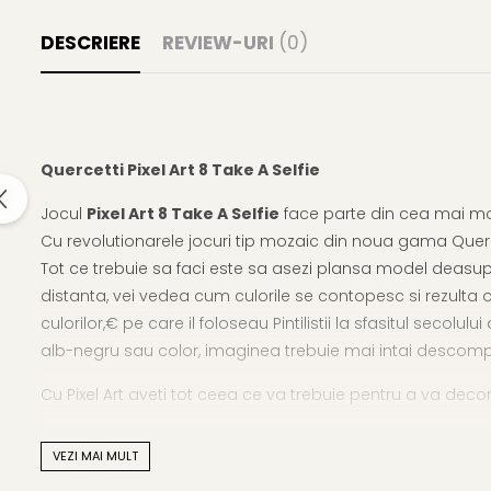
DESCRIERE
REVIEW-URI
(0)
Quercetti Pixel Art 8 Take A Selfie
Jocul
Pixel Art 8 Take A Selfie
face parte din cea mai mod
Cu revolutionarele jocuri tip mozaic din noua gama Quercet
Tot ce trebuie sa faci este sa asezi plansa model deasupra 
distanta, vei vedea cum culorile se contopesc si rezulta 
culorilor,€ pe care il foloseau Pintilistii la sfasitul secolu
alb-negru sau color, imaginea trebuie mai intai descomp
Cu Pixel Art aveti tot ceea ce va trebuie pentru a va deco
Cum functioneaza jocul:
VEZI MAI MULT
,€¢ Intra pe https://www.pixelartselfie.com si urmareste in