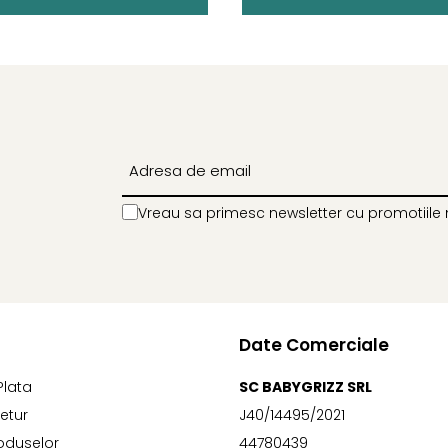
Vreau sa primesc newsletter cu promotiile 
Date Comerciale
Plata
SC BABYGRIZZ SRL
Retur
J40/14495/2021
oduselor
44780439