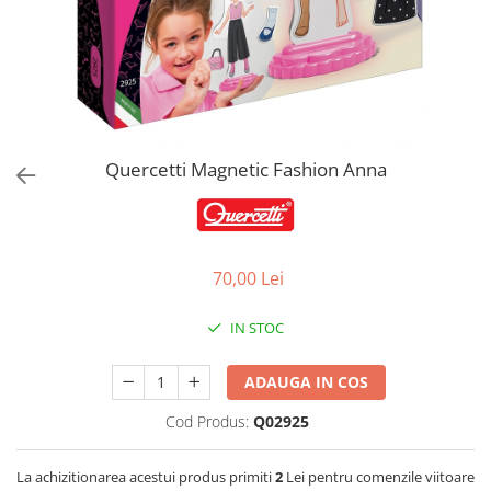
Jucarii de Sortare
Consultanta Instalare
Jucarii de tras
Jucarii din plus
Jucarii muzicale
Jucarii pentru baie
Jucarii Senzoriale
Quercetti Magnetic Fashion Anna
PAPUSI
70,00 Lei
IN STOC
ADAUGA IN COS
Cod Produs:
Q02925
La achizitionarea acestui produs primiti
2
Lei pentru comenzile viitoare