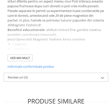
stiluri diferite pentru un aspect mereu nou! Poti imbraca aceasta
papusa frumoasa dupa cum doresti si poti crea multe povesti.
Piesele separate iti permit sa experimentezi toate combinatiile pe
care le doresti, amestecand cele 29 de piese magnetice din
pachet. In plus, hainele se potrivesc tuturor papusilor din colectia
,€žMagnetic Fashion,€!
Beneficii educationale:
abilitati motorii fine, gandire creativa,
povestiri, coordonare mana-ochi.
Jocul Quercetti Magnetic Fashion Anna contine:
1 papusa.
1 piedestal.
29 piese magnetice.
Varsta recomandata:
VEZI MAI MULT
5 ani +.
Acest joc nu este recomandat copiilor mai mici de 3 ani deoarece
Informatii conformitate produs
contine piese mici ce pot fi inghitite.
60 de ani de experienta Quercetti. Toate jucariile Quercetti sunt
facute pentru a stimula creativitatea si intuitia copiilor prin joaca.
Review-uri
(0)
Creativitatea este un element esential pentru a spori dezvoltarea
sanatoasa, iar prin jucariile Quercetti, copiii dezvolta noi abilitati
fizice si mentale si de asemenea invata sa rezolve probleme. Cu
Quercetti, copiii se joaca inteligent!
PRODUSE SIMILARE