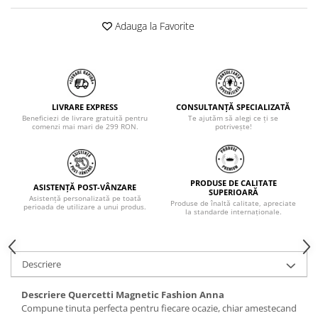
Adauga la Favorite
LIVRARE EXPRESS
CONSULTANȚĂ SPECIALIZATĂ
Beneficiezi de livrare gratuită pentru
Te ajutăm să alegi ce ți se
comenzi mai mari de 299 RON.
potrivește!
PRODUSE DE CALITATE
ASISTENȚĂ POST-VÂNZARE
SUPERIOARĂ
Asistență personalizată pe toată
Produse de înaltă calitate, apreciate
perioada de utilizare a unui produs.
la standarde internaționale.
Descriere
Descriere Quercetti Magnetic Fashion Anna
Compune tinuta perfecta pentru fiecare ocazie, chiar amestecand