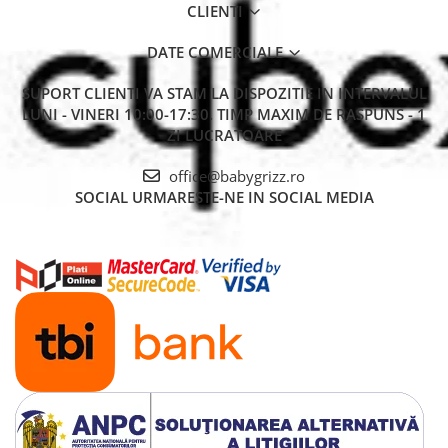
CLIENTI
DATE COMERCIALE
SUPORT CLIENTI
VA STAM LA DISPOZITIE IN INTERVALUL
LUNI - VINERI 10:00-17:30. TIMP MAXIM DE RASPUNS - 1
ZI LUCRATOARE
office@babygrizz.ro
SOCIAL
URMARESTE-NE IN SOCIAL MEDIA