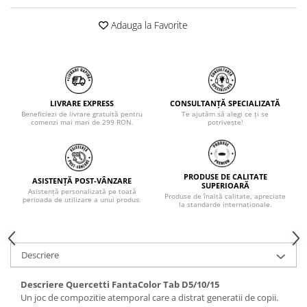
Adauga la Favorite
LIVRARE EXPRESS
CONSULTANȚĂ SPECIALIZATĂ
Beneficiezi de livrare gratuită pentru
Te ajutăm să alegi ce ți se
comenzi mai mari de 299 RON.
potrivește!
PRODUSE DE CALITATE
ASISTENȚĂ POST-VÂNZARE
SUPERIOARĂ
Asistență personalizată pe toată
Produse de înaltă calitate, apreciate
perioada de utilizare a unui produs.
la standarde internaționale.
Descriere
Descriere Quercetti FantaColor Tab D5/10/15
Un joc de compozitie atemporal care a distrat generatii de copii.