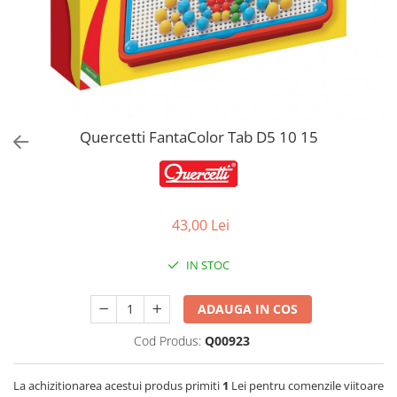
Jucarii de Sortare
Consultanta Instalare
Jucarii de tras
Jucarii din plus
Jucarii muzicale
Jucarii pentru baie
Jucarii Senzoriale
Quercetti FantaColor Tab D5 10 15
PAPUSI
43,00 Lei
IN STOC
ADAUGA IN COS
Cod Produs:
Q00923
La achizitionarea acestui produs primiti
1
Lei pentru comenzile viitoare