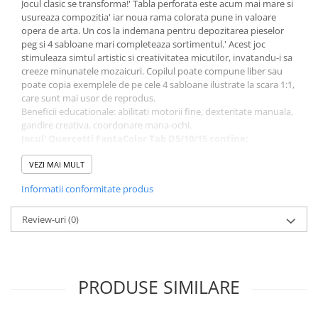
Jocul clasic se transforma!' Tabla perforata este acum mai mare si
usureaza compozitia' iar noua rama colorata pune in valoare
opera de arta. Un cos la indemana pentru depozitarea pieselor
peg si 4 sabloane mari completeaza sortimentul.' Acest joc
stimuleaza simtul artistic si creativitatea micutilor, invatandu-i sa
creeze minunatele mozaicuri. Copilul poate compune liber sau
poate copia exemplele de pe cele 4 sabloane ilustrate la scara 1:1,
care sunt mai usor de reprodus.
Beneficii educationale: abilitati motorii fine, dexteritate manuala,
gandire creativa, coordonare mana-ochi.
Jocul'
Quercetti FantaColor Tab D5/10/15
contine:
150 de piese peg in 5 culori, cu diametru: 5, 10, 15 mm.
VEZI MAI MULT
1 tabla perforata.
1 rama.
Informatii conformitate produs
1 cos.
1 album cu sabloane, se poate descarca de'
AICI
.
Jocul este destinat copiilor cu varsta: 4 ani +.
Review-uri
(0)
Nu este recomandat copiilor mai mici de 3 ani deoarece
contine piese mici ce pot fi inghitite.
Produs 100% fabricat in Italia.'
60 de ani de experienta Quercetti. Toate jucariile Quercetti sunt
PRODUSE SIMILARE
facute pentru a stimula creativitatea si intuitia copiilor prin joaca.
Creativitatea este un element esential pentru a spori dezvoltarea
sanatoasa, iar prin jucariile Quercetti, copiii dezvolta noi abilitati