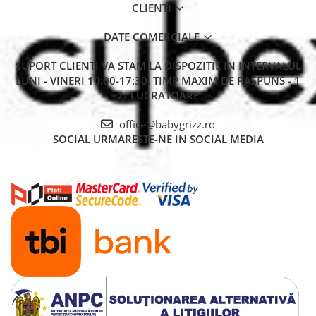
CLIENTI
DATE COMERCIALE
SUPORT CLIENTI
VA STAM LA DISPOZITIE IN INTERVALUL
LUNI - VINERI 10:00-17:30. TIMP MAXIM DE RASPUNS - 1
ZI LUCRATOARE
office@babygrizz.ro
SOCIAL
URMARESTE-NE IN SOCIAL MEDIA