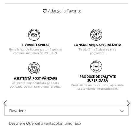
Adauga la Favorite
LIVRARE EXPRESS
CONSULTANȚĂ SPECIALIZATĂ
Beneficiezi de livrare gratuită pentru
Te ajutăm să alegi ce ți se
comenzi mai mari de 299 RON.
potrivește!
PRODUSE DE CALITATE
ASISTENȚĂ POST-VÂNZARE
SUPERIOARĂ
Asistență personalizată pe toată
Produse de înaltă calitate, apreciate
perioada de utilizare a unui produs.
la standarde internaționale.
Descriere
Descriere Quercetti Fantacolor Junior Eco