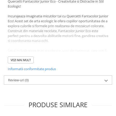
Quercetti Fantacolor Junior Eco - Creativitate si Distractie in Stil
Ecologic!
Incurajeaza imaginatia micutilor tai cu Quercetti Fantacolor Junior
Eco! Acest set de arta ecologic le ofera copiilor oportunitatea de a
explora culorile si formele prin realizarea de mozaicuri colorate.
Construit din materiale reciclate, Fantacolor Junior Eco este
perfect pentru a dezvolta abilitatile motorii fine, gandirea creativa
si coordonarea mana-ochi.
Setul include piese mari si colorate, usor de manevrat, care pot fi
montate pe un panou de baza, permitand micilor artisti sa creeze
opere de arta unice. Este ideal pentru copiii de la 2 ani in sus,
VEZI MAI MULT
oferind ore intregi de distractie educativa si promovand
Informatii conformitate produs
responsabilitatea fata de mediu.
'
Review-uri
(0)
Continut Quercetti Fantacolor Junior Eco:
'
48 de piese, in 4 culori,
8 ilustratii,
PRODUSE SIMILARE
1 tabla perforata,
1 cutie de depozitare.
'