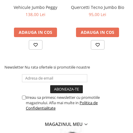
Caracteristici tehnice:
Vehicule Jumbo Peggy
Quercetti Tecno Jumbo Bio
'
138,00 Lei
95,00 Lei
Varsta: de la 2 ani.
Fabricat in Italia.
Peste 70 de ani de experienta Quercetti. Toate jucariile Quercetti
ADAUGA IN COS
ADAUGA IN COS
sunt facute pentru a stimula creativitatea si intuitia copiilor prin
joaca. Creativitatea este un element esential pentru a spori
dezvoltarea sanatoasa, iar prin jucariile Quercetti, copiii dezvolta
noi abilitati fizice si mentale si de asemenea invata sa rezolve
probleme. Cu Quercetti, copiii se joaca inteligent!
Newsletter
Nu rata ofertele si promotiile noastre
'
Vreau sa primesc newsletter cu promotiile
magazinului. Afla mai multe in
Politica de
Confidentialitate
MAGAZINUL MEU