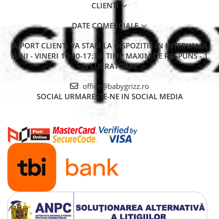
CLIENTI
DATE COMERCIALE
SUPORT CLIENTI
VA STAM LA DISPOZITIE IN INTERVALUL
LUNI - VINERI 10:00-17:30. TIMP MAXIM DE RASPUNS - 1
ZI LUCRATOARE
office@babygrizz.ro
SOCIAL
URMARESTE-NE IN SOCIAL MEDIA