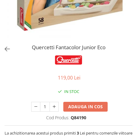
Jucarii de Sortare
Consultanta Instalare
Jucarii de tras
Jucarii din plus
Jucarii muzicale
Jucarii pentru baie
Jucarii Senzoriale
Quercetti Fantacolor Junior Eco
PAPUSI
119,00 Lei
IN STOC
ADAUGA IN COS
Cod Produs:
Q84190
La achizitionarea acestui produs primiti
3
Lei pentru comenzile viitoare