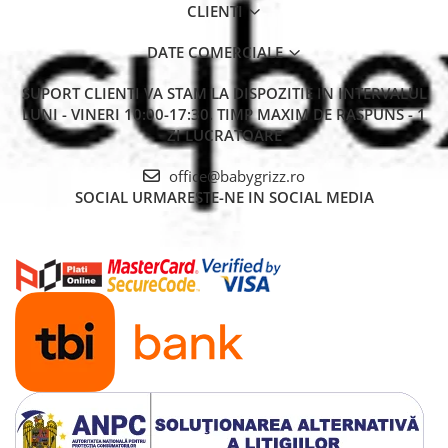
CLIENTI
DATE COMERCIALE
SUPORT CLIENTI
VA STAM LA DISPOZITIE IN INTERVALUL
LUNI - VINERI 10:00-17:30. TIMP MAXIM DE RASPUNS - 1
ZI LUCRATOARE
office@babygrizz.ro
SOCIAL
URMARESTE-NE IN SOCIAL MEDIA