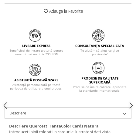
Adauga la Favorite
LIVRARE EXPRESS
CONSULTANȚĂ SPECIALIZATĂ
Beneficiezi de livrare gratuită pentru
Te ajutăm să alegi ce ți se
comenzi mai mari de 299 RON.
potrivește!
PRODUSE DE CALITATE
ASISTENȚĂ POST-VÂNZARE
SUPERIOARĂ
Asistență personalizată pe toată
Produse de înaltă calitate, apreciate
perioada de utilizare a unui produs.
la standarde internaționale.
Descriere
Descriere Quercetti FantaColor Cards Natura
Introduceti pinii colorati in cardurile ilustrate si dati viata