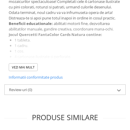
mozaicurilor spectaculoase! Completati cele 4 cartonase ilustrate
cu pini colorati, rotunzi si patrati, urmand culorile desenului.
Odata terminat, noul cadru va va infrumuseta opera de arta!
Distreaza-te si apoi pune totul inapoi in ordine in cosul practic.
Beneficii educationale:
abilitati motorii fine, dezvoltarea
abilitatilor manuale, gandire creativa, coordonare mana-ochi.
Jocul Quercetti FantaColor Cards Natura contine:
1 tableta.
1 cadru.
1 cos.
4 cartonase ilustrate si perforate.
180 de pini in 2 forme si 6 culori.
Varsta recomandata:
VEZI MAI MULT
3 ani +.
Acest joc nu este recomandat copiilor mai mici de 3 ani deoarece
Informatii conformitate produs
contine piese mici ce pot fi inghitite.
60 de ani de experienta Quercetti. Toate jucariile Quercetti sunt
facute pentru a stimula creativitatea si intuitia copiilor prin joaca.
Review-uri
(0)
Creativitatea este un element esential pentru a spori dezvoltarea
sanatoasa, iar prin jucariile Quercetti, copiii dezvolta noi abilitati
fizice si mentale si de asemenea invata sa rezolve probleme. Cu
Quercetti, copiii se joaca inteligent!
PRODUSE SIMILARE