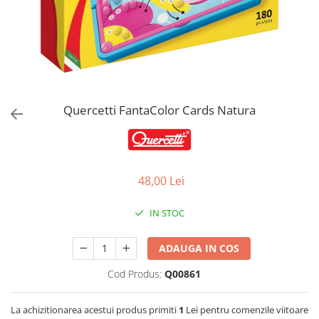
Jucarii de Sortare
Consultanta Instalare
Jucarii de tras
Jucarii din plus
Jucarii muzicale
Jucarii pentru baie
Jucarii Senzoriale
Quercetti FantaColor Cards Natura
PAPUSI
48,00 Lei
IN STOC
ADAUGA IN COS
Cod Produs:
Q00861
La achizitionarea acestui produs primiti
1
Lei pentru comenzile viitoare