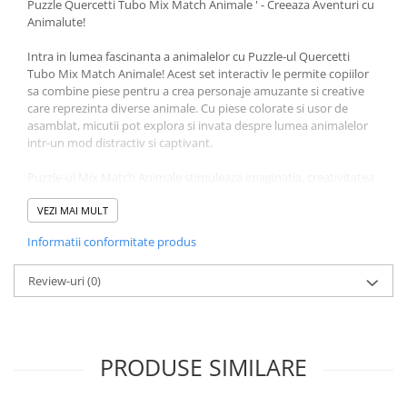
Puzzle Quercetti Tubo Mix Match Animale ' - Creeaza Aventuri cu
Animalute!
Intra in lumea fascinanta a animalelor cu Puzzle-ul Quercetti
Tubo Mix Match Animale! Acest set interactiv le permite copiilor
sa combine piese pentru a crea personaje amuzante si creative
care reprezinta diverse animale. Cu piese colorate si usor de
asamblat, micutii pot explora si invata despre lumea animalelor
intr-un mod distractiv si captivant.
Puzzle-ul Mix Match Animale stimuleaza imaginatia, creativitatea
si dezvoltarea abilitatilor motorii fine, fiind ideal pentru copiii de
la 3 ani in sus. Este perfect pentru a incuraja jocul educativ,
VEZI MAI MULT
oferind ore intregi de distractie in timp ce descopera si creeaza
Informatii conformitate produs
noi prieteni din lumea animalelor.
Continut Puzzle Quercetti Tubo Mix Match Animale:
Review-uri
1 suport,
(0)
3 inele hexagonale,
2 capace,
6 benzi ilustrate.
'
PRODUSE SIMILARE
Caracteristici tehnice:
Varsta: de la 2 ani.
Fabricat in Italia.