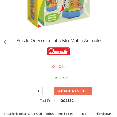
Jucarii de Sortare
Consultanta Instalare
Jucarii de tras
Jucarii din plus
Jucarii muzicale
Jucarii pentru baie
Jucarii Senzoriale
Puzzle Quercetti Tubo Mix Match Animale
PAPUSI
58,00 Lei
IN STOC
ADAUGA IN COS
Cod Produs:
Q02582
La achizitionarea acestui produs primiti
1
Lei pentru comenzile viitoare