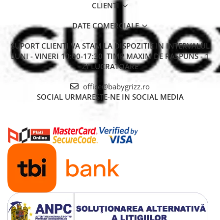
CLIENTI
DATE COMERCIALE
SUPORT CLIENTI
VA STAM LA DISPOZITIE IN INTERVALUL
LUNI - VINERI 10:00-17:30. TIMP MAXIM DE RASPUNS - 1
ZI LUCRATOARE
office@babygrizz.ro
SOCIAL
URMARESTE-NE IN SOCIAL MEDIA