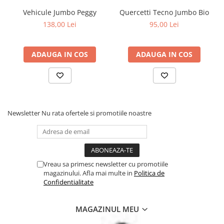
Vehicule Jumbo Peggy
Quercetti Tecno Jumbo Bio
Peste 70 de ani de experienta Quercetti. Toate jucariile Quercetti
138,00 Lei
95,00 Lei
sunt facute pentru a stimula creativitatea si intuitia copiilor prin
joaca. Creativitatea este un element esential pentru a spori
dezvoltarea sanatoasa, iar prin jucariile Quercetti, copiii dezvolta
noi abilitati fizice si mentale si de asemenea invata sa rezolve
ADAUGA IN COS
ADAUGA IN COS
probleme. Cu Quercetti, copiii se joaca inteligent!
'
Newsletter
Nu rata ofertele si promotiile noastre
Vreau sa primesc newsletter cu promotiile
magazinului. Afla mai multe in
Politica de
Confidentialitate
MAGAZINUL MEU