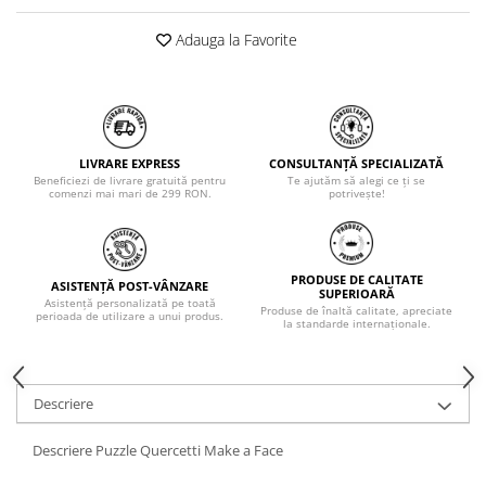
Adauga la Favorite
LIVRARE EXPRESS
CONSULTANȚĂ SPECIALIZATĂ
Beneficiezi de livrare gratuită pentru
Te ajutăm să alegi ce ți se
comenzi mai mari de 299 RON.
potrivește!
PRODUSE DE CALITATE
ASISTENȚĂ POST-VÂNZARE
SUPERIOARĂ
Asistență personalizată pe toată
Produse de înaltă calitate, apreciate
perioada de utilizare a unui produs.
la standarde internaționale.
Descriere
Descriere Puzzle Quercetti Make a Face