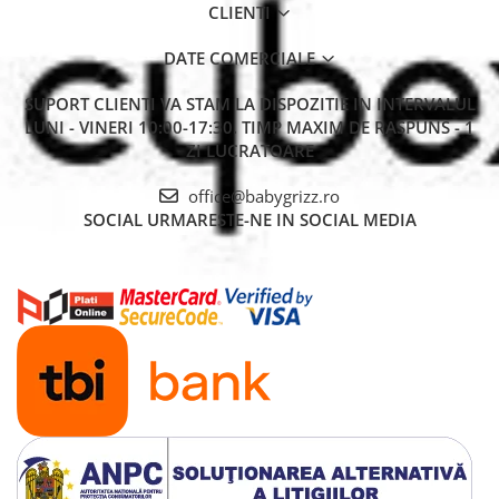
CLIENTI
DATE COMERCIALE
SUPORT CLIENTI
VA STAM LA DISPOZITIE IN INTERVALUL
LUNI - VINERI 10:00-17:30. TIMP MAXIM DE RASPUNS - 1
ZI LUCRATOARE
office@babygrizz.ro
SOCIAL
URMARESTE-NE IN SOCIAL MEDIA