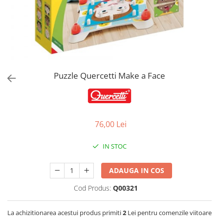
Jucarii de Sortare
Consultanta Instalare
Jucarii de tras
Jucarii din plus
Jucarii muzicale
Jucarii pentru baie
Jucarii Senzoriale
Puzzle Quercetti Make a Face
PAPUSI
76,00 Lei
IN STOC
ADAUGA IN COS
Cod Produs:
Q00321
La achizitionarea acestui produs primiti
2
Lei pentru comenzile viitoare