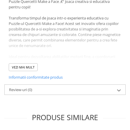
Puzzle Quercetti Make a Face ,€“ Joaca creativa si educativa
pentru copii!
Transforma timpul de joaca intr-o experienta educativa cu
Puzzle-ul Quercetti Make a Face! Acest set inovativ ofera copiilor
posibilitatea de a-si explora creativitatea si imaginatia prin
crearea de chipuri amuzante si colorate. Contine piese magnetice
diverse, care permit combinarea elementelor pentru a crea fete
unice de nenumarate ori.
Ideal pentru dezvoltarea abilitatilor motorii fine, a coordonarii
mana-ochi si a recunoasterii emotiilor, Puzzle-ul Make a Face
stimuleaza imaginatia si contribuie la invatarea prin joaca.
VEZI MAI MULT
Construit din materiale sigure si durabile, este potrivit pentru
Informatii conformitate produs
copiii de la 3 ani in sus.
Continut Puzzle Quercetti Make a Face:
Review-uri
(0)
1 suport din plastic,
1 baza din carton ilustrata fata-verso,
4 pini de fixare,
6 puzzle-uri perforate si ilustrate fata-verso.
PRODUSE SIMILARE
Caracteristici tehnice:
Varsta: de la 3 ani.