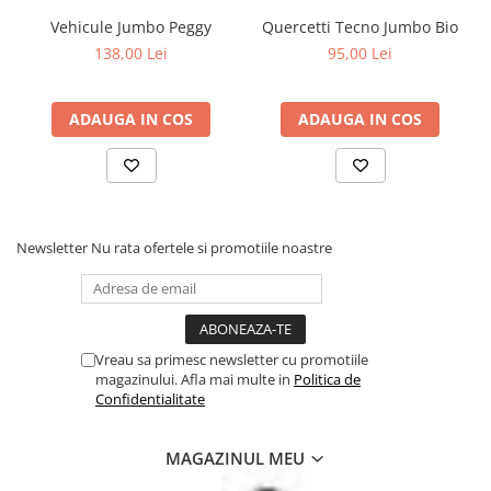
Fabricat in Italia.
Vehicule Jumbo Peggy
Quercetti Tecno Jumbo Bio
138,00 Lei
95,00 Lei
Atentie! Acest joc nu este recomandat copiilor mai mici de 3 ani
deoarece contine piese mici ce pot fi inghitite.
Peste 70 de ani de experienta Quercetti. Toate jucariile Quercetti
ADAUGA IN COS
ADAUGA IN COS
sunt facute pentru a stimula creativitatea si intuitia copiilor prin
joaca. Creativitatea este un element esential pentru a spori
dezvoltarea sanatoasa, iar prin jucariile Quercetti, copiii dezvolta
noi abilitati fizice si mentale si de asemenea invata sa rezolve
probleme. Cu Quercetti, copiii se joaca inteligent!
Newsletter
Nu rata ofertele si promotiile noastre
'
Vreau sa primesc newsletter cu promotiile
magazinului. Afla mai multe in
Politica de
Confidentialitate
MAGAZINUL MEU