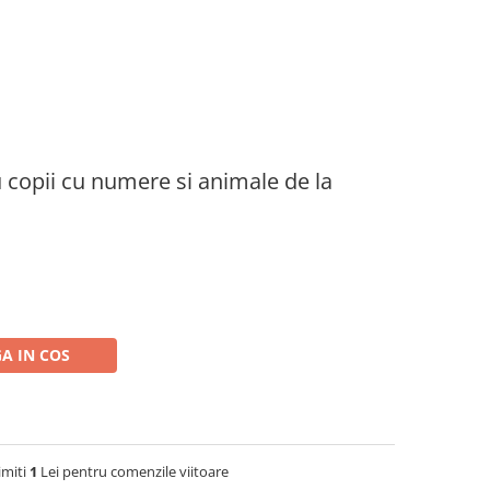
 copii cu numere si animale de la
A IN COS
imiti
1
Lei pentru comenzile viitoare