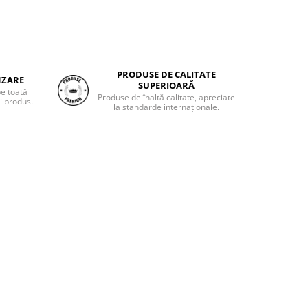
PRODUSE DE CALITATE
NZARE
SUPERIOARĂ
pe toată
Produse de înaltă calitate, apreciate
i produs.
la standarde internaționale.