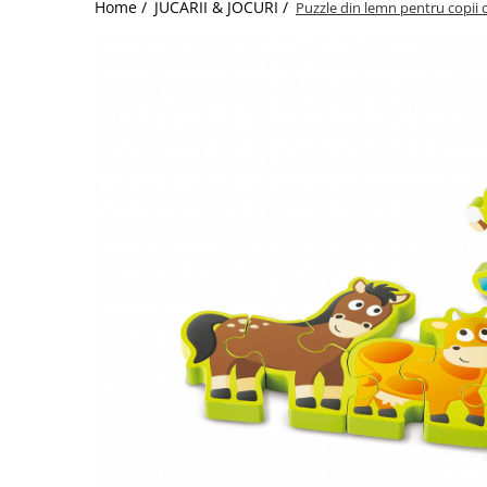
Home /
JUCARII & JOCURI /
Puzzle din lemn pentru copii 
Jucarii de Sortare
Consultanta Instalare
Jucarii de tras
Jucarii din plus
Jucarii muzicale
Jucarii pentru baie
Jucarii Senzoriale
PAPUSI