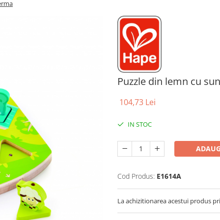
Ferma
Puzzle din lemn cu su
104,73 Lei
IN STOC
ADAUG
Cod Produs:
E1614A
La achizitionarea acestui produs pr