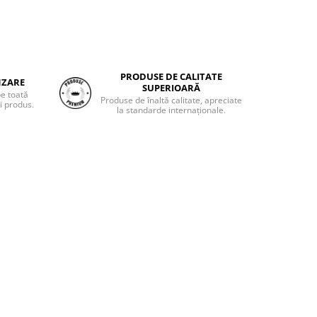
PRODUSE DE CALITATE
NZARE
SUPERIOARĂ
pe toată
Produse de înaltă calitate, apreciate
i produs.
la standarde internaționale.