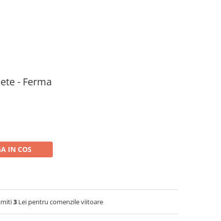
nete - Ferma
A IN COS
imiti
3
Lei pentru comenzile viitoare