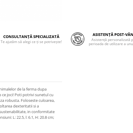
ASISTENȚĂ POST-VÂ
CONSULTANȚĂ SPECIALIZATĂ
Asistență personalizată 
Te ajutăm să alegi ce ți se potrivește!
perioada de utilizare a unu
animalelor de la ferma dupa
 ce joci! Poti potrivi sunetul cu
baza robusta. Foloseste culoarea,
ltarea dexteritatii si a
ustenabilitate, in conformitate
iuni: L: 22.5, l: 6.1, H: 20.8 cm;