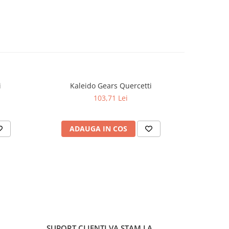
i
Kaleido Gears Quercetti
Quer
103,71 Lei
ADAUGA IN COS
AD
SUPORT CLIENTI
VA STAM LA