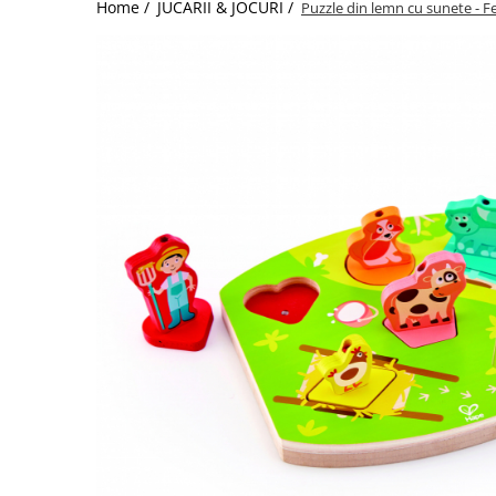
Home /
JUCARII & JOCURI /
Puzzle din lemn cu sunete - 
Jucarii de Sortare
Consultanta Instalare
Jucarii de tras
Jucarii din plus
Jucarii muzicale
Jucarii pentru baie
Jucarii Senzoriale
PAPUSI