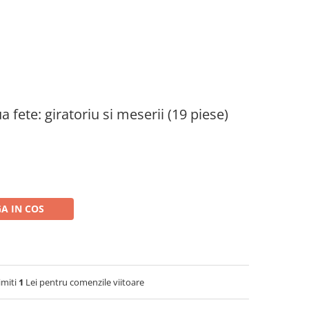
 fete: giratoriu si meserii (19 piese)
A IN COS
imiti
1
Lei pentru comenzile viitoare