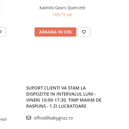
i
Kaleido Gears Quercetti
Quer
103,71 Lei
ADAUGA IN COS
AD
SUPORT CLIENTI
VA STAM LA
DISPOZITIE IN INTERVALUL LUNI -
VINERI 10:00-17:30. TIMP MAXIM DE
RASPUNS - 1 ZI LUCRATOARE
office@babygrizz.ro
resti