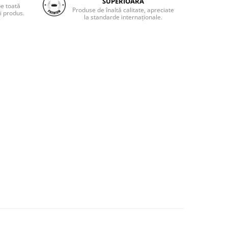
SUPERIOARĂ
pe toată
Produse de înaltă calitate, apreciate
i produs.
la standarde internaționale.