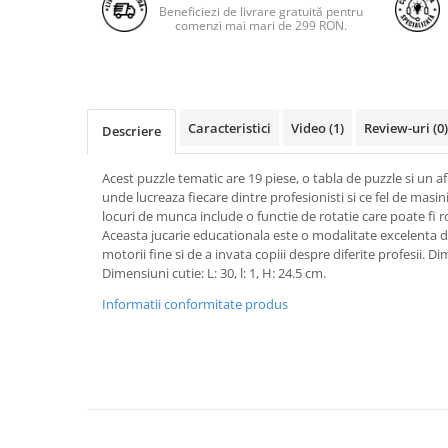
Beneficiezi de livrare gratuită pentru
comenzi mai mari de 299 RON.
Caracteristici
Video
(1)
Review-uri
(0)
Descriere
Acest puzzle tematic are 19 piese, o tabla de puzzle si un afis
unde lucreaza fiecare dintre profesionisti si ce fel de masin
locuri de munca include o functie de rotatie care poate fi ro
Aceasta jucarie educationala este o modalitate excelenta de
motorii fine si de a invata copiii despre diferite profesii. Dim
Dimensiuni cutie: L: 30, l: 1, H: 24.5 cm.
Informatii conformitate produs