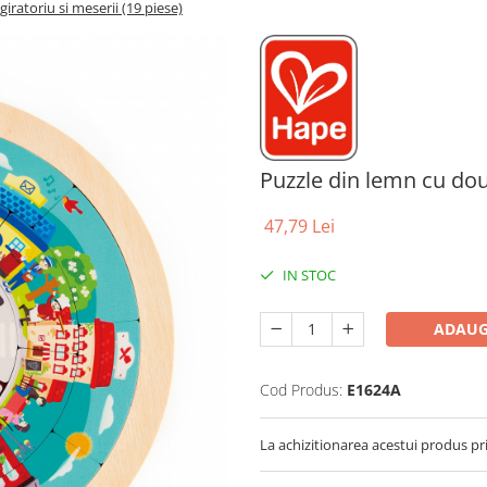
iratoriu si meserii (19 piese)
Puzzle din lemn cu doua
47,79 Lei
IN STOC
ADAUG
Cod Produs:
E1624A
La achizitionarea acestui produs pr