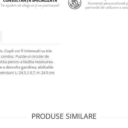
CONSULTANȚĂ SPECIALIZATĂ
Asistență personalizată 
Te ajutăm să alegi ce ți se potrivește!
perioada de utilizare a unu
. Copiii vor fi interesati sa stie
i conduc. Puzzle-ul circular de
tita pentru a facilita rezolvarea.
 a dezvolta gandirea, abilitatile
ensiuni: L: 24.5, l: 0.7, H: 24.5 cm;
PRODUSE SIMILARE