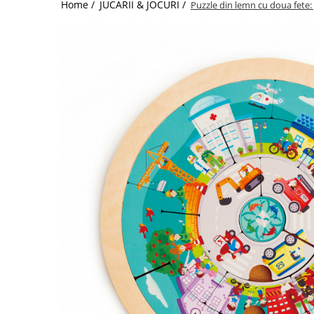
Home /
JUCARII & JOCURI /
Puzzle din lemn cu doua fete: g
Jucarii de Sortare
Consultanta Instalare
Jucarii de tras
Jucarii din plus
Jucarii muzicale
Jucarii pentru baie
Jucarii Senzoriale
PAPUSI