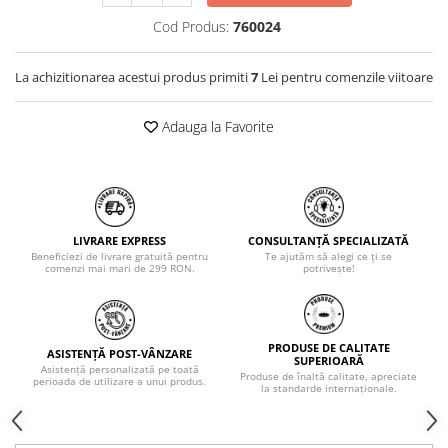
Cod Produs:
760024
La achizitionarea acestui produs primiti
7
Lei pentru comenzile viitoare
Adauga la Favorite
LIVRARE EXPRESS
CONSULTANȚĂ SPECIALIZATĂ
Beneficiezi de livrare gratuită pentru
Te ajutăm să alegi ce ți se
comenzi mai mari de 299 RON.
potrivește!
PRODUSE DE CALITATE
ASISTENȚĂ POST-VÂNZARE
SUPERIOARĂ
Asistență personalizată pe toată
Produse de înaltă calitate, apreciate
perioada de utilizare a unui produs.
la standarde internaționale.