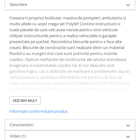
Descriere
Creeaza-ti propriul buldozer, masina de pompieri, ambulanta si
multe altele cu acest mega set PolyM! Contine instructiuni si
toate piesele de care veti avea nevoie pentru cinci vehicule.
Utilizati instructiunile pentru a realiza vehiculele si garajele
prezentate pe pachet. Recombina blocurile pentru a face alte
creatii. Blocurile de constructie sunt realizate dintr-un material
flexibil si au margini moi care sunt potrivite pentru mainile
copiilor. Optiuni nesfarsite de constructie ale setului stimuleaza
imaginatia si creativitatea copiilor tai. Ei vor dezvolta atat
gandirea logica, cat si abilitatile de rezolvare a problemelor atunci
cand plaseaza si ajusteaza diferitele forme pentru a le face pe
toate sa se potriveasca. Materialul (polietilena LD-PE/HD-PE) este
lavabil la masina, 100% non-toxic si sigur pentru copii. Construit
initial de un tata - Anton Meyer, un inginer german si fondator al
PolyM - pentru fiica sa iubita. Majoritatea gradinitelor germane
VEZI MAI MULT
ne-au ales pentru salile de clasa.
Informatii conformitate produs
Caracteristici
Video
(1)