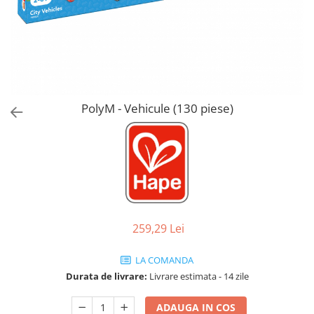
Jucarii de Sortare
Consultanta Instalare
Jucarii de tras
Jucarii din plus
Jucarii muzicale
Jucarii pentru baie
Jucarii Senzoriale
PolyM - Vehicule (130 piese)
PAPUSI
259,29 Lei
LA COMANDA
Durata de livrare:
Livrare estimata - 14 zile
ADAUGA IN COS