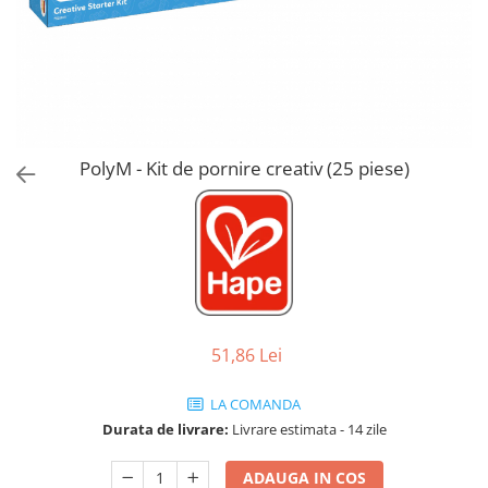
Jucarii de Sortare
Consultanta Instalare
Jucarii de tras
Jucarii din plus
Jucarii muzicale
Jucarii pentru baie
Jucarii Senzoriale
PolyM - Kit de pornire creativ (25 piese)
PAPUSI
51,86 Lei
LA COMANDA
Durata de livrare:
Livrare estimata - 14 zile
ADAUGA IN COS