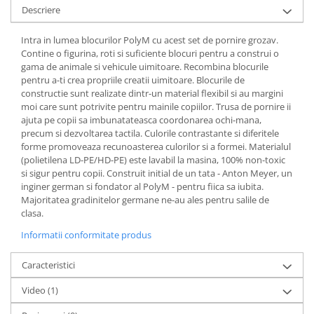
Descriere
Intra in lumea blocurilor PolyM cu acest set de pornire grozav.
Contine o figurina, roti si suficiente blocuri pentru a construi o
gama de animale si vehicule uimitoare. Recombina blocurile
pentru a-ti crea propriile creatii uimitoare. Blocurile de
constructie sunt realizate dintr-un material flexibil si au margini
moi care sunt potrivite pentru mainile copiilor. Trusa de pornire ii
ajuta pe copii sa imbunatateasca coordonarea ochi-mana,
precum si dezvoltarea tactila. Culorile contrastante si diferitele
forme promoveaza recunoasterea culorilor si a formei. Materialul
(polietilena LD-PE/HD-PE) este lavabil la masina, 100% non-toxic
si sigur pentru copii. Construit initial de un tata - Anton Meyer, un
inginer german si fondator al PolyM - pentru fiica sa iubita.
Majoritatea gradinitelor germane ne-au ales pentru salile de
clasa.
Informatii conformitate produs
Caracteristici
Video
(1)