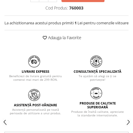
Cod Produs:
760003
La achizitionarea acestui produs primiti
1
Lei pentru comenzile viitoare
Adauga la Favorite
LIVRARE EXPRESS
CONSULTANȚĂ SPECIALIZATĂ
Beneficiezi de livrare gratuită pentru
Te ajutăm să alegi ce ți se
comenzi mai mari de 299 RON.
potrivește!
PRODUSE DE CALITATE
ASISTENȚĂ POST-VÂNZARE
SUPERIOARĂ
Asistență personalizată pe toată
Produse de înaltă calitate, apreciate
perioada de utilizare a unui produs.
la standarde internaționale.