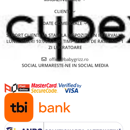
CLIENTI
DATE COMERCIALE
SUPORT CLIENTI
VA STAM LA DISPOZITIE IN INTERVALUL
LUNI - VINERI 10:00-17:30. TIMP MAXIM DE RASPUNS - 1
ZI LUCRATOARE
office@babygrizz.ro
SOCIAL
URMARESTE-NE IN SOCIAL MEDIA