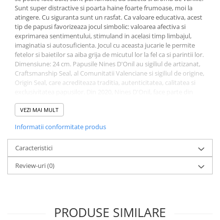
Sunt super distractive si poarta haine foarte frumoase, moi la
atingere. Cu siguranta sunt un rasfat. Ca valoare educativa, acest
tip de papusi favorizeaza jocul simbolic: valoarea afectiva si
exprimarea sentimentului, stimuland in acelasi timp limbajul,
imaginatia si autosuficienta. Jocul cu aceasta jucarie le permite
fetelor si baietilor sa aiba grija de micutul lor la fel ca si parintii lor.
Dimensiune: 24 cm. Papusile Nines D'Onil au sigiliul de artizanat,
Craftsmanship Seal, al Comunitatii Valenciane si sigiliul de origine,
Origin Seal, care acrediteaza traditia, autenticitatea, calitatea si
exclusivitatea papusilor. Din 2020, Nines D'Onil, face parte din
Spanish Association of Early Childhood Products – ASEPRI, care
recunoaste brandul ca fiind 100% spaniol. Va rugam sa alegeti
VEZI MAI MULT
modelul dorit.
ATENTIE: Aceste papusi sunt lucrate manual.
Informatii conformitate produs
Detaliile si culorile accesoriilor si ale imbracamintei pot fi
diferite fata de cele din poza.
Pentru ca exista multe
variatii al aceluiasi model in ceea ce priveste accesoriile,
Caracteristici
fiind zeci de modele de imbracaminte, putem garanta doar
Review-uri
(0)
aceste caracteristici:
papusa fetita,
papusa baietel,
papusa
Afro.
Va rugam specificati modelul dorit la observatii!
PRODUSE SIMILARE