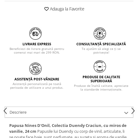
Adauga la Favorite
LIVRARE EXPRESS
CONSULTANȚĂ SPECIALIZATĂ
Beneficiezi de livrare gratuită pentru
Te ajutăm să alegi ce ți se
comenzi mai mari de 299 RON.
potrivește!
PRODUSE DE CALITATE
ASISTENȚĂ POST-VÂNZARE
SUPERIOARĂ
Asistență personalizată pe toată
Produse de înaltă calitate, apreciate
perioada de utilizare a unui produs.
la standarde internaționale.
Descriere
Papusa Nines D'Onil, Colectia Duendy Craciun, cu miros de
vanilie, 24 cm
Papusile lui Duendy cu corp de vinil, articulate, li
se poate face baie, sunt parfumate, au suzeta si aroma de vanilie.