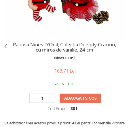
Jucarii de Sortare
Consultanta Instalare
Jucarii de tras
Jucarii din plus
Jucarii muzicale
Jucarii pentru baie
Jucarii Senzoriale
Papusa Nines D'Onil, Colectia Duendy Craciun,
PAPUSI
cu miros de vanilie, 24 cm
Nines D'Onil
163,71 Lei
IN STOC
ADAUGA IN COS
Cod Produs:
301
La achizitionarea acestui produs primiti
4
Lei pentru comenzile viitoare