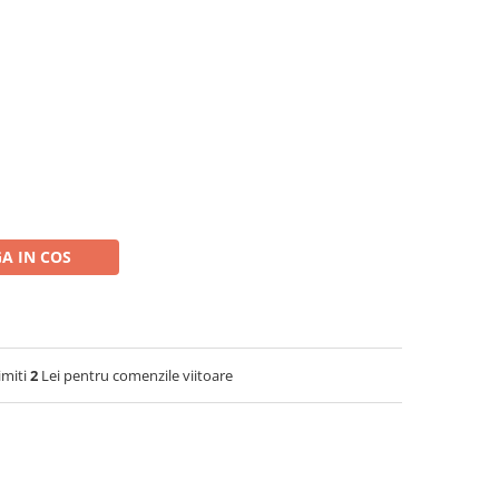
A IN COS
imiti
2
Lei pentru comenzile viitoare