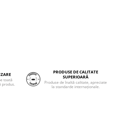
PRODUSE DE CALITATE
NZARE
SUPERIOARĂ
pe toată
Produse de înaltă calitate, apreciate
i produs.
la standarde internaționale.