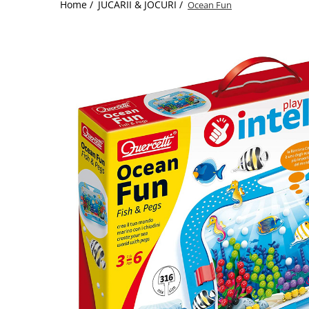
Home /
JUCARII & JOCURI /
Ocean Fun
Jucarii de Sortare
Consultanta Instalare
Jucarii de tras
Jucarii din plus
Jucarii muzicale
Jucarii pentru baie
Jucarii Senzoriale
PAPUSI