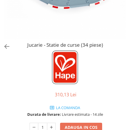
Jucarii de Sortare
Consultanta Instalare
Jucarii de tras
Jucarii din plus
Jucarii muzicale
Jucarii pentru baie
Jucarii Senzoriale
Jucarie - Statie de curse (34 piese)
PAPUSI
310,13 Lei
LA COMANDA
Durata de livrare:
Livrare estimata - 14 zile
ADAUGA IN COS