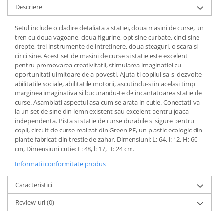
Descriere
Setul include o cladire detaliata a statiei, doua masini de curse, un
tren cu doua vagoane, doua figurine, opt sine curbate, cinci sine
drepte, trei instrumente de intretinere, doua steaguri, o scara si
cinci sine. Acest set de masini de curse si statie este excelent
pentru promovarea creativitatii, stimularea imaginatiei cu
oportunitati uimitoare de a povesti. Ajuta-ti copilul sa-si dezvolte
abilitatile sociale, abilitatile motorii, ascutindu-si in acelasi timp
marginea imaginativa si bucurandu-te de incantatoarea statie de
curse. Asamblati aspectul asa cum se arata in cutie. Conectati-va
la un set de sine din lemn existent sau excelent pentru joaca
independenta. Pista si statie de curse durabile si sigure pentru
copii, circuit de curse realizat din Green PE, un plastic ecologic din
plante fabricat din trestie de zahar. Dimensiuni: L: 64, l: 12, H: 60
cm, Dimensiuni cutie: L: 48, l: 17, H: 24 cm.
Informatii conformitate produs
Caracteristici
Review-uri
(0)