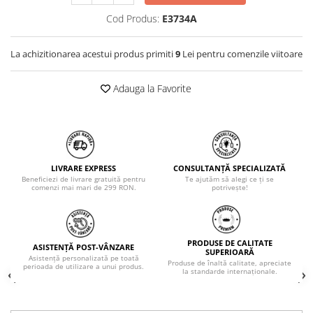
Cod Produs:
E3734A
La achizitionarea acestui produs primiti
9
Lei pentru comenzile viitoare
Adauga la Favorite
LIVRARE EXPRESS
CONSULTANȚĂ SPECIALIZATĂ
Beneficiezi de livrare gratuită pentru
Te ajutăm să alegi ce ți se
comenzi mai mari de 299 RON.
potrivește!
PRODUSE DE CALITATE
ASISTENȚĂ POST-VÂNZARE
SUPERIOARĂ
Asistență personalizată pe toată
Produse de înaltă calitate, apreciate
perioada de utilizare a unui produs.
la standarde internaționale.