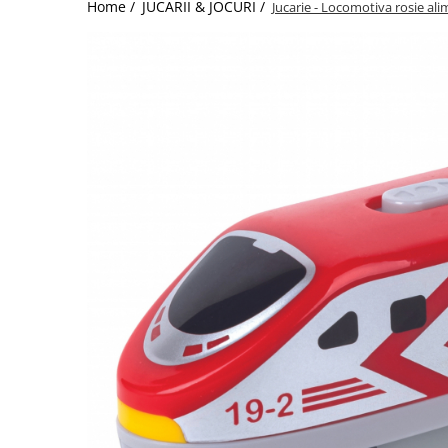
Home /
JUCARII & JOCURI /
Jucarie - Locomotiva rosie ali
Jucarii de Sortare
Consultanta Instalare
Jucarii de tras
Jucarii din plus
Jucarii muzicale
Jucarii pentru baie
Jucarii Senzoriale
PAPUSI