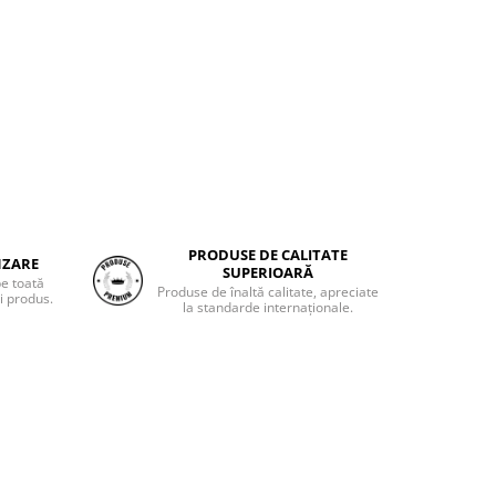
PRODUSE DE CALITATE
NZARE
SUPERIOARĂ
pe toată
Produse de înaltă calitate, apreciate
i produs.
la standarde internaționale.