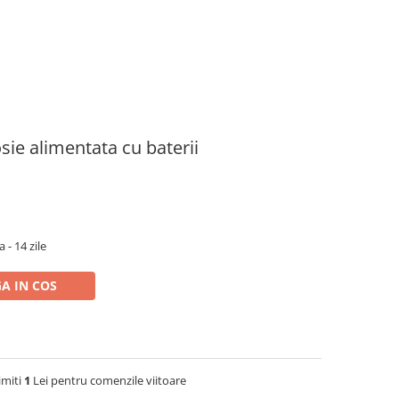
sie alimentata cu baterii
 - 14 zile
A IN COS
imiti
1
Lei pentru comenzile viitoare