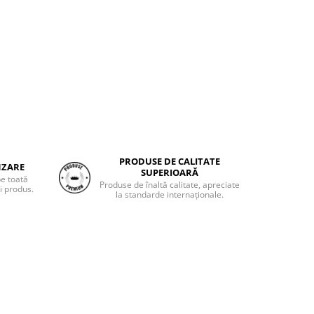
PRODUSE DE CALITATE
NZARE
SUPERIOARĂ
pe toată
Produse de înaltă calitate, apreciate
i produs.
la standarde internaționale.