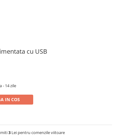
limentata cu USB
 - 14 zile
A IN COS
imiti
3
Lei pentru comenzile viitoare