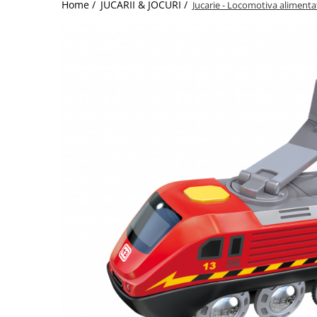
Home /
JUCARII & JOCURI /
Jucarie - Locomotiva aliment
Jucarii de Sortare
Consultanta Instalare
Jucarii de tras
Jucarii din plus
Jucarii muzicale
Jucarii pentru baie
Jucarii Senzoriale
PAPUSI