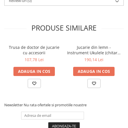
Review-uri
(0)
PRODUSE SIMILARE
Trusa de doctor de jucarie
Jucarie din lemn -
cu accesorii
Instrument Ukulele (chitara)
rosu - invata sa canti cu
107,78 Lei
190,14 Lei
lumini
ADAUGA IN COS
ADAUGA IN COS
Newsletter
Nu rata ofertele si promotiile noastre