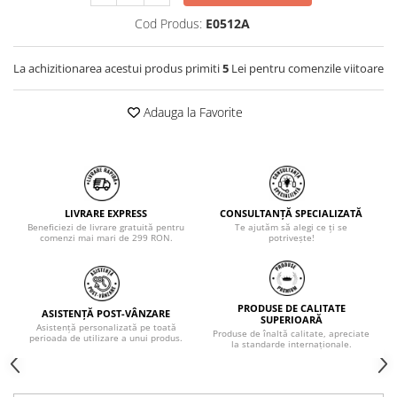
Cod Produs:
E0512A
La achizitionarea acestui produs primiti
5
Lei pentru comenzile viitoare
Adauga la Favorite
LIVRARE EXPRESS
CONSULTANȚĂ SPECIALIZATĂ
Beneficiezi de livrare gratuită pentru
Te ajutăm să alegi ce ți se
comenzi mai mari de 299 RON.
potrivește!
PRODUSE DE CALITATE
ASISTENȚĂ POST-VÂNZARE
SUPERIOARĂ
Asistență personalizată pe toată
Produse de înaltă calitate, apreciate
perioada de utilizare a unui produs.
la standarde internaționale.