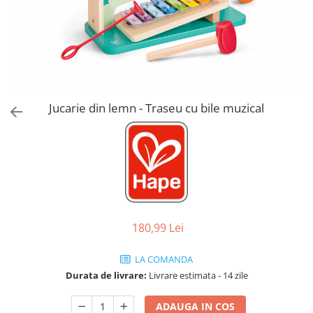
Jucarii de Sortare
Consultanta Instalare
Jucarii de tras
Jucarii din plus
Jucarii muzicale
Jucarii pentru baie
Jucarii Senzoriale
Jucarie din lemn - Traseu cu bile muzical
PAPUSI
180,99 Lei
LA COMANDA
Durata de livrare:
Livrare estimata - 14 zile
ADAUGA IN COS