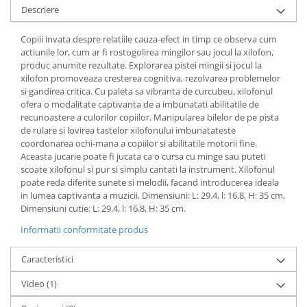
Descriere
Copiii invata despre relatiile cauza-efect in timp ce observa cum
actiunile lor, cum ar fi rostogolirea mingilor sau jocul la xilofon,
produc anumite rezultate. Explorarea pistei mingii si jocul la
xilofon promoveaza cresterea cognitiva, rezolvarea problemelor
si gandirea critica. Cu paleta sa vibranta de curcubeu, xilofonul
ofera o modalitate captivanta de a imbunatati abilitatile de
recunoastere a culorilor copiilor. Manipularea bilelor de pe pista
de rulare si lovirea tastelor xilofonului imbunatateste
coordonarea ochi-mana a copiilor si abilitatile motorii fine.
Aceasta jucarie poate fi jucata ca o cursa cu minge sau puteti
scoate xilofonul si pur si simplu cantati la instrument. Xilofonul
poate reda diferite sunete si melodii, facand introducerea ideala
in lumea captivanta a muzicii. Dimensiuni: L: 29.4, l: 16.8, H: 35 cm,
Dimensiuni cutie: L: 29.4, l: 16.8, H: 35 cm.
Informatii conformitate produs
Caracteristici
Video
(1)