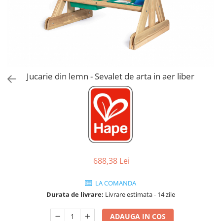
Jucarii de Sortare
Consultanta Instalare
Jucarii de tras
Jucarii din plus
Jucarii muzicale
Jucarii pentru baie
Jucarii Senzoriale
Jucarie din lemn - Sevalet de arta in aer liber
PAPUSI
688,38 Lei
LA COMANDA
Durata de livrare:
Livrare estimata - 14 zile
ADAUGA IN COS