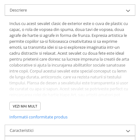
Descriere
Inclus cu acest sevalet clasic de exterior este o cuva de plastic cu
capac, o rola de vopsea din spuma, doua tavi de vopsea, doua
agrafe de hartie si agrafe in forma de frunza. Expresia artistica le
permite copiilor sa-si foloseasca creativitatea si sa exprime
emotii, sa transmita idei si sa-si exploreze imaginatia intr-un
cadru distractiv si relaxat. Acest sevalet cu doua fete este ideal
pentru prietenii care doresc sa lucreze impreuna la creatii de arta
colaborative si ajuta la incurajarea abilitatilor sociale sanatoase
intre copii. Corpul acestui sevalet este special conceput cu lemn
de lunga durata, anticoroziv, care va rezista naturii si testului
timpului. Plansa de desen a sevaletului este transparenta si usor
de curatat cu apa si sapun. Acest sevalet se potriveste perfect cu
reincarcarea rolei de hartie Hape Art, sau artistii amatori pot
desena direct pe tabla de desen a sevaletului. Incurajati copiii sa
picteze folosind „perii naturale”, adunand obiecte din apropiere,
VEZI MAI MULT
cum ar fi frunze, bete sau flori. Ei vor putea explora diferite
Informatii conformitate produs
texturi si modele in timp ce dezvolta o apreciere pentru natura.
Dimensiuni: L: 83, l: 62, H: 110 cm, Dimensiuni cutie: L: 118, l: 12, H:
66.5 cm.
Caracteristici