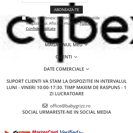
Vreau sa primesc newsletter cu promotiile
magazinului. Afla mai multe in
Politica de
Confidentialitate
MAGAZINUL MEU
CLIENTI
DATE COMERCIALE
SUPORT CLIENTI
VA STAM LA DISPOZITIE IN INTERVALUL
LUNI - VINERI 10:00-17:30. TIMP MAXIM DE RASPUNS - 1
ZI LUCRATOARE
office@babygrizz.ro
SOCIAL
URMARESTE-NE IN SOCIAL MEDIA