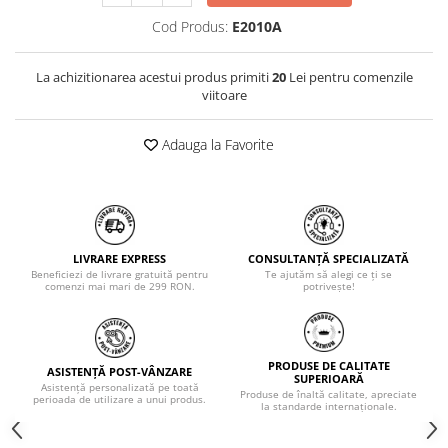
Cod Produs:
E2010A
La achizitionarea acestui produs primiti
20
Lei pentru comenzile
viitoare
Adauga la Favorite
LIVRARE EXPRESS
CONSULTANȚĂ SPECIALIZATĂ
Beneficiezi de livrare gratuită pentru
Te ajutăm să alegi ce ți se
comenzi mai mari de 299 RON.
potrivește!
PRODUSE DE CALITATE
ASISTENȚĂ POST-VÂNZARE
SUPERIOARĂ
Asistență personalizată pe toată
Produse de înaltă calitate, apreciate
perioada de utilizare a unui produs.
la standarde internaționale.