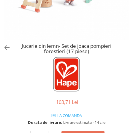
Jucarii de Sortare
Consultanta Instalare
Jucarii de tras
Jucarii din plus
Jucarii muzicale
Jucarii pentru baie
Jucarii Senzoriale
Jucarie din lemn- Set de joaca pompieri
PAPUSI
forestieri (17 piese)
103,71 Lei
LA COMANDA
Durata de livrare:
Livrare estimata - 14 zile