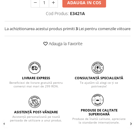
ADAUGA IN COS
Cod Produs:
E3421A
La achizitionarea acestui produs primiti
3
Lei pentru comenzile viitoare
Adauga la Favorite
LIVRARE EXPRESS
CONSULTANȚĂ SPECIALIZATĂ
Beneficiezi de livrare gratuită pentru
Te ajutăm să alegi ce ți se
comenzi mai mari de 299 RON.
potrivește!
PRODUSE DE CALITATE
ASISTENȚĂ POST-VÂNZARE
SUPERIOARĂ
Asistență personalizată pe toată
Produse de înaltă calitate, apreciate
perioada de utilizare a unui produs.
la standarde internaționale.