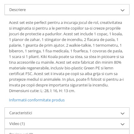
Descriere
Acest set este perfect pentru a incuraja jocul de rol, creativitatea
si imaginatia si pentru a le permite copiilor sa-si creeze propriile
jocuri de protectie a padurilor. Acest set include 1 copac, 1 koala,
1 planor de zahar, 1 stingator de incendiu, 2 flacara de pasla, 1
palarie, 1 geanta de prim ajutor, 2 walkie-talkie, 1 termometru, 1
biberon, 1 seringa, 1 fisa medicala, 1 foarfeca, 1 covoras de pasla,
1 scara si 1 pliant. Kiki Koala poate sa stea, sa stea in picioare si sa
tina accesoriile cu mainile. Acest set este fabricat din minim 80%
materiale regenerabile, inclusiv bio-plastic Green PE si lemn
certificat FSC. Acest set ii invata pe copii sa aiba grija si cum sa
protejeze mediul si animalele. In plus, poate fi folosit si pentru a-i
invata pe copii despre importanta sigurantei la incendiu.
Dimensiuni cutie: L: 28, l: 16, H: 13 cm.
Informatii conformitate produs
Caracteristici
Video
(1)