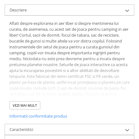
Descriere
Aflati despre explorarea in aer liber si despre mentinerea lui
curata, de asemenea, cu acest set de joaca pentru camping in aer
liber! Cortul, sacii de dormit, focul de tabara, sac de reciclare,
bucatile de gunoi si multe altele va vor distra copilul. Folosind
instrumentele din setul de joaca pentru a curata gunoiul din
camping, copiii vor invata despre importanta ingrijirii pentru
mediu. Niciodata nu este prea devreme pentru a invata despre
pretuirea planetei noastre. Seturile de joaca interactive ca acesta
ajuta la incurajarea povestirii si a altor abilitati de dezvoltare
timpurie. Este fabricat din lemn certificat FSC si PE verde, un
plastic pe baza de plante, astfel incat protejeaza si planeta pe care
copiii invata. Include cort, 2 saci de dormit, covoras de pasla, foc
de tabara, sac de reciclare, grebla, cleste, 7 bucati de gunoi,
camera foto, frigarui, lanterna, binoclu, busola si doua figurine
din lemn cu palarii. Jucaria perfecta pentru copiii care se pregatesc
VEZI MAI MULT
pentru, sau tocmai incep, experienta lor prescolara. Dimensiuni:
Informatii conformitate produs
L: 13, l: 13, H: 13 cm, Dimensiuni cutie: L: 20.3, l: 6.3, H: 24 cm.
Caracteristici