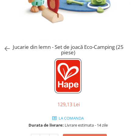
Jucarii de Sortare
Consultanta Instalare
Jucarii de tras
Jucarii din plus
Jucarii muzicale
Jucarii pentru baie
Jucarii Senzoriale
Jucarie din lemn - Set de joacă Eco-Camping (25
PAPUSI
piese)
129,13 Lei
LA COMANDA
Durata de livrare:
Livrare estimata - 14 zile