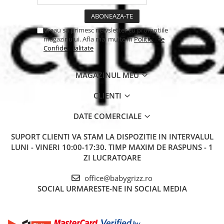
Vreau sa primesc newsletter cu promotiile
magazinului. Afla mai multe in
Politica de
Confidentialitate
MAGAZINUL MEU
CLIENTI
DATE COMERCIALE
SUPORT CLIENTI
VA STAM LA DISPOZITIE IN INTERVALUL
LUNI - VINERI 10:00-17:30. TIMP MAXIM DE RASPUNS - 1
ZI LUCRATOARE
office@babygrizz.ro
SOCIAL
URMARESTE-NE IN SOCIAL MEDIA