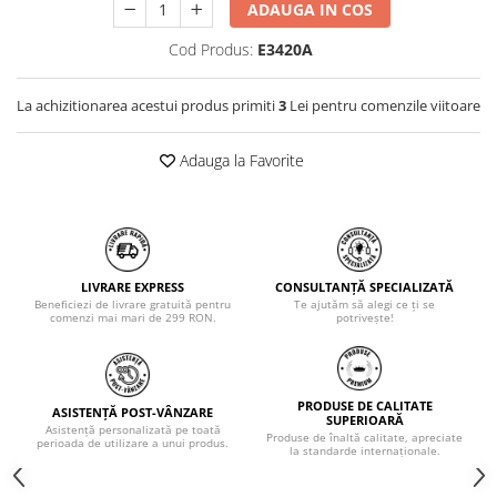
ADAUGA IN COS
Cod Produs:
E3420A
La achizitionarea acestui produs primiti
3
Lei pentru comenzile viitoare
Adauga la Favorite
LIVRARE EXPRESS
CONSULTANȚĂ SPECIALIZATĂ
Beneficiezi de livrare gratuită pentru
Te ajutăm să alegi ce ți se
comenzi mai mari de 299 RON.
potrivește!
PRODUSE DE CALITATE
ASISTENȚĂ POST-VÂNZARE
SUPERIOARĂ
Asistență personalizată pe toată
Produse de înaltă calitate, apreciate
perioada de utilizare a unui produs.
la standarde internaționale.