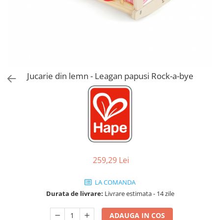
Jucarii de Sortare
Consultanta Instalare
Jucarii de tras
Jucarii din plus
Jucarii muzicale
Jucarii pentru baie
Jucarii Senzoriale
Jucarie din lemn - Leagan papusi Rock-a-bye
PAPUSI
259,29 Lei
LA COMANDA
Durata de livrare:
Livrare estimata - 14 zile
ADAUGA IN COS