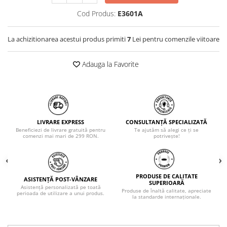
Cod Produs:
E3601A
La achizitionarea acestui produs primiti
7
Lei pentru comenzile viitoare
Adauga la Favorite
LIVRARE EXPRESS
CONSULTANȚĂ SPECIALIZATĂ
Beneficiezi de livrare gratuită pentru
Te ajutăm să alegi ce ți se
comenzi mai mari de 299 RON.
potrivește!
PRODUSE DE CALITATE
ASISTENȚĂ POST-VÂNZARE
SUPERIOARĂ
Asistență personalizată pe toată
Produse de înaltă calitate, apreciate
perioada de utilizare a unui produs.
la standarde internaționale.