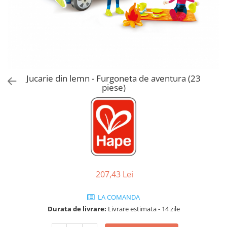
Jucarii de Sortare
Consultanta Instalare
Jucarii de tras
Jucarii din plus
Jucarii muzicale
Jucarii pentru baie
Jucarii Senzoriale
Jucarie din lemn - Furgoneta de aventura (23
PAPUSI
piese)
207,43 Lei
LA COMANDA
Durata de livrare:
Livrare estimata - 14 zile