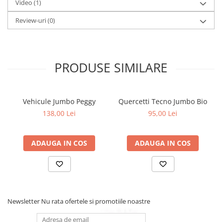
Video
(1)
durabile care pot rezista ani de zile de joaca. Dimensiuni: L: 31, l:
17, H: 14.5 cm, Dimensiuni cutie: L: 36.5, l: 18, H: 26.5 cm.
Review-uri
(0)
PRODUSE SIMILARE
Vehicule Jumbo Peggy
Quercetti Tecno Jumbo Bio
138,00 Lei
95,00 Lei
ADAUGA IN COS
ADAUGA IN COS
Newsletter
Nu rata ofertele si promotiile noastre