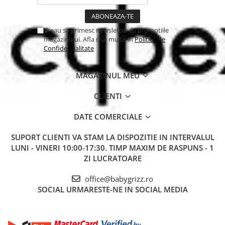
Vreau sa primesc newsletter cu promotiile
magazinului. Afla mai multe in
Politica de
Confidentialitate
MAGAZINUL MEU
CLIENTI
DATE COMERCIALE
SUPORT CLIENTI
VA STAM LA DISPOZITIE IN INTERVALUL
LUNI - VINERI 10:00-17:30. TIMP MAXIM DE RASPUNS - 1
ZI LUCRATOARE
office@babygrizz.ro
SOCIAL
URMARESTE-NE IN SOCIAL MEDIA