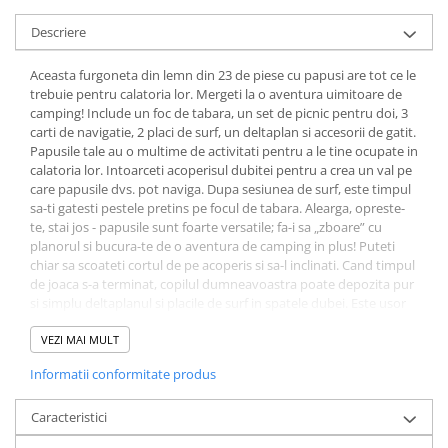
Descriere
Aceasta furgoneta din lemn din 23 de piese cu papusi are tot ce le
trebuie pentru calatoria lor. Mergeti la o aventura uimitoare de
camping! Include un foc de tabara, un set de picnic pentru doi, 3
carti de navigatie, 2 placi de surf, un deltaplan si accesorii de gatit.
Papusile tale au o multime de activitati pentru a le tine ocupate in
calatoria lor. Intoarceti acoperisul dubitei pentru a crea un val pe
care papusile dvs. pot naviga. Dupa sesiunea de surf, este timpul
sa-ti gatesti pestele pretins pe focul de tabara. Alearga, opreste-
te, stai jos - papusile sunt foarte versatile; fa-i sa „zboare” cu
planorul si bucura-te de o aventura de camping in plus! Puteti
chiar sa scoateti cortul de pe acoperis si sa-l inclinati. Cand timpul
de joaca s-a terminat, copilul dumneavoastra poate depozita pur
si simplu deltaplanul si placile de surf in spatele dubei. Este usor
de purtat pentru distractie in mers si cultiva bune obiceiuri
organizationale in copilul tau. Du-ti papusile intr-o evadare
VEZI MAI MULT
perfecta la malul marii cu duba lor de aventura! Vedeti-le
Informatii conformitate produs
imaginatia si creativitatea cum straluceasc cu acest set de jucarii
pentru jocuri de rol. Perfect pentru dezvoltarea imaginatiei, a
abilitatilor sociale si de comunicare. Setul robust de joaca pentru
Caracteristici
furgonete de aventura este finisat cu vopsele non-toxice si piese