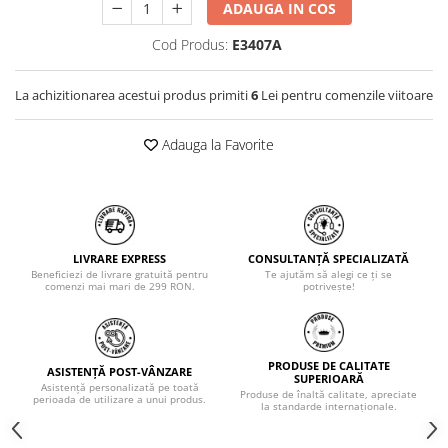
ADAUGA IN COS
Cod Produs:
E3407A
La achizitionarea acestui produs primiti
6
Lei pentru comenzile viitoare
Adauga la Favorite
LIVRARE EXPRESS
CONSULTANȚĂ SPECIALIZATĂ
Beneficiezi de livrare gratuită pentru
Te ajutăm să alegi ce ți se
comenzi mai mari de 299 RON.
potrivește!
PRODUSE DE CALITATE
ASISTENȚĂ POST-VÂNZARE
SUPERIOARĂ
Asistență personalizată pe toată
Produse de înaltă calitate, apreciate
perioada de utilizare a unui produs.
la standarde internaționale.