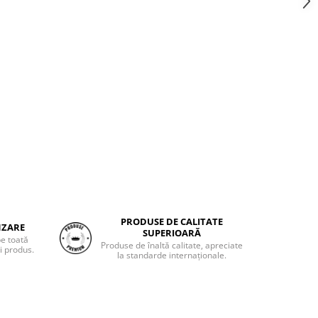
PRODUSE DE CALITATE
NZARE
SUPERIOARĂ
pe toată
Produse de înaltă calitate, apreciate
i produs.
la standarde internaționale.