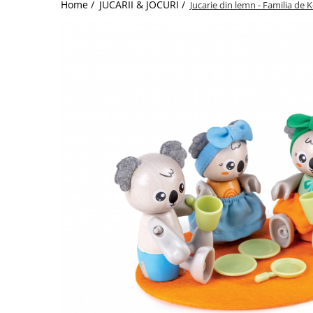
Home /
JUCARII & JOCURI /
Jucarie din lemn - Familia de K
Jucarii de Sortare
Consultanta Instalare
Jucarii de tras
Jucarii din plus
Jucarii muzicale
Jucarii pentru baie
Jucarii Senzoriale
PAPUSI