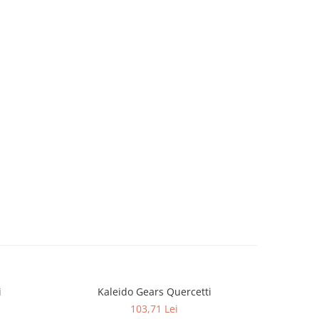
i
Kaleido Gears Quercetti
Quer
103,71 Lei