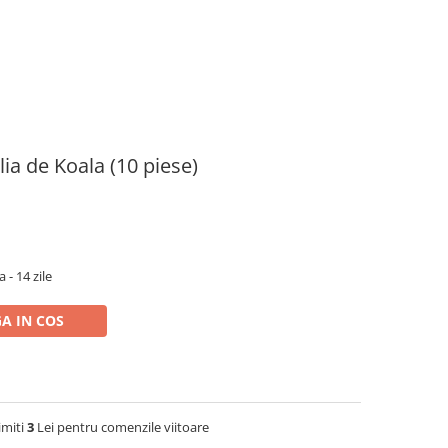
lia de Koala (10 piese)
 - 14 zile
A IN COS
imiti
3
Lei pentru comenzile viitoare