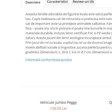
Caracteristici
Review-uri
(0)
Descriere
Aceasta familie adorabila de figurine koala este setul perfe
tau. Copiii realizeaza cat de minunata si pretioasa este natu
cat de important este sa protejeze animalele salbatice. Fami
fiica – poate sta, sta in picioare si poate tine lucrurile in ma
materiale durabile, inclusiv lemn certificat FSC si PE verde (
zahar). Aceste jucarii din lemn ecologice incurajeaza simtul
Prin jocul de rol cu ​​koala, copilul tau isi va da drumul imagin
invete abilitati sociale si lingvistice. Jucaria perfecta pentr
gradinita. Dimensiuni: L: 20.6, l: 3.4, H: 8.7 cm, Dimensiuni cut
Informatii conformitate produs
Vehicule Jumbo Peggy
Q
138,00 Lei