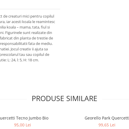
ct de creaturi mici pentru copilul
ra, iar acesti koala le reamintesc
lia koala – mama, tata, fiul si
ini. Figurinele sunt realizate din
fabricat din planta de trestie de
 responsabilitatii fata de mediu.
atiei. Jocul creativ ii ajuta sa
u prescolarul tau sau copilul de
ie: L: 24, l: 5, H: 18 cm.
PRODUSE SIMILARE
uercetti Tecno Jumbo Bio
Georello Park Quercett
95,00 Lei
99,65 Lei