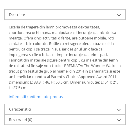
Descriere
Jucaria de tragere din lemn promoveaza dexteritatea,
coordonarea ochi-mana, manipularea si incurajeaza micutul sa
mearga. Ofera cinci activitati diferite, are butoane mobile, roti
zimtate si bile colorate. Rotile cu retragere ofera o baza solida
pentru ca copiii sa traga in sus, iar designul unic face ca
impingerea sa fie o briza in timp ce incurajeaza primii pasi.
Fabricat din materiale sigure pentru copii, cu maiestrie din lemn
de calitate si finisaje non-toxice. PREMIATA: The Wonder Walker a
trecut prin testul de grup al mamei din 2014 in Danemarca si este
un beneficiar mandru al Parent's Choice Approved Award 2011.
Dimensiuni: L: 33.3, l: 46, H: 50.5 cm; Dimensiuni cutie: L: 54, l: 21,
H: 37.5 cm.
Informatii conformitate produs
Caracteristici
Review-uri
(0)