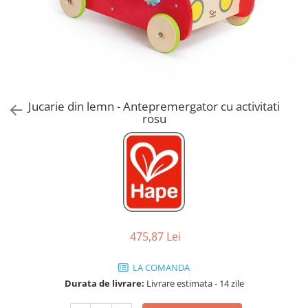
Jucarii de Sortare
Consultanta Instalare
Jucarii de tras
Jucarii din plus
Jucarii muzicale
Jucarii pentru baie
Jucarii Senzoriale
Jucarie din lemn - Antepremergator cu activitati
PAPUSI
rosu
475,87 Lei
LA COMANDA
Durata de livrare:
Livrare estimata - 14 zile