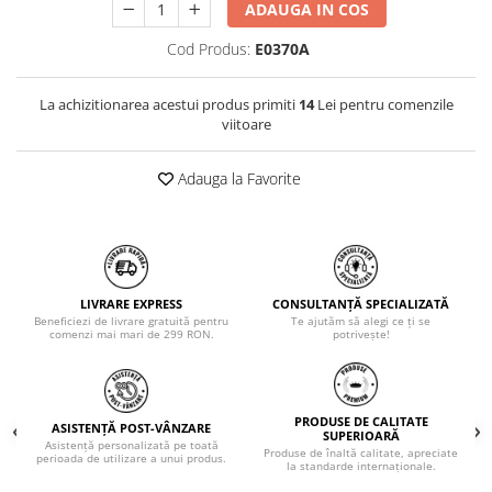
ADAUGA IN COS
Cod Produs:
E0370A
La achizitionarea acestui produs primiti
14
Lei pentru comenzile
viitoare
Adauga la Favorite
LIVRARE EXPRESS
CONSULTANȚĂ SPECIALIZATĂ
Beneficiezi de livrare gratuită pentru
Te ajutăm să alegi ce ți se
comenzi mai mari de 299 RON.
potrivește!
PRODUSE DE CALITATE
ASISTENȚĂ POST-VÂNZARE
SUPERIOARĂ
Asistență personalizată pe toată
Produse de înaltă calitate, apreciate
perioada de utilizare a unui produs.
la standarde internaționale.