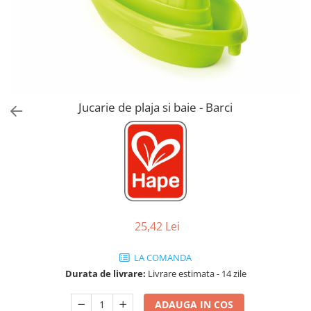
Jucarii de Sortare
Consultanta Instalare
Jucarii de tras
Jucarii din plus
Jucarii muzicale
Jucarii pentru baie
Jucarii Senzoriale
Jucarie de plaja si baie - Barci
PAPUSI
25,42 Lei
LA COMANDA
Durata de livrare:
Livrare estimata - 14 zile
ADAUGA IN COS