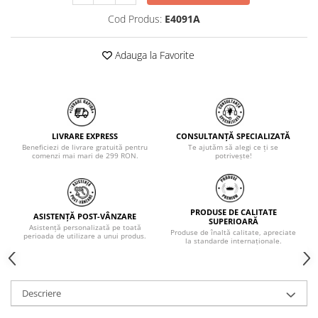
Cod Produs:
E4091A
Adauga la Favorite
LIVRARE EXPRESS
CONSULTANȚĂ SPECIALIZATĂ
Beneficiezi de livrare gratuită pentru
Te ajutăm să alegi ce ți se
comenzi mai mari de 299 RON.
potrivește!
PRODUSE DE CALITATE
ASISTENȚĂ POST-VÂNZARE
SUPERIOARĂ
Asistență personalizată pe toată
Produse de înaltă calitate, apreciate
perioada de utilizare a unui produs.
la standarde internaționale.
Descriere