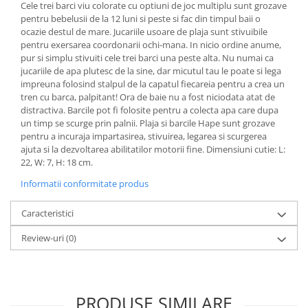
Cele trei barci viu colorate cu optiuni de joc multiplu sunt grozave
pentru bebelusii de la 12 luni si peste si fac din timpul baii o
ocazie destul de mare. Jucariile usoare de plaja sunt stivuibile
pentru exersarea coordonarii ochi-mana. In nicio ordine anume,
pur si simplu stivuiti cele trei barci una peste alta. Nu numai ca
jucariile de apa plutesc de la sine, dar micutul tau le poate si lega
impreuna folosind stalpul de la capatul fiecareia pentru a crea un
tren cu barca, palpitant! Ora de baie nu a fost niciodata atat de
distractiva. Barcile pot fi folosite pentru a colecta apa care dupa
un timp se scurge prin palnii. Plaja si barcile Hape sunt grozave
pentru a incuraja impartasirea, stivuirea, legarea si scurgerea
ajuta si la dezvoltarea abilitatilor motorii fine. Dimensiuni cutie: L:
22, W: 7, H: 18 cm.
Informatii conformitate produs
Caracteristici
Review-uri
(0)
PRODUSE SIMILARE