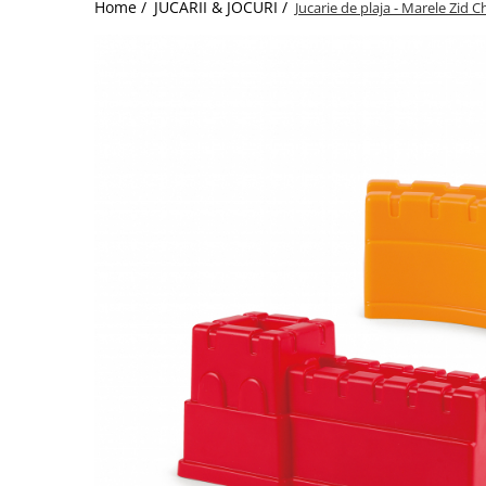
Home /
JUCARII & JOCURI /
Jucarie de plaja - Marele Zid 
Jucarii de Sortare
Consultanta Instalare
Jucarii de tras
Jucarii din plus
Jucarii muzicale
Jucarii pentru baie
Jucarii Senzoriale
PAPUSI