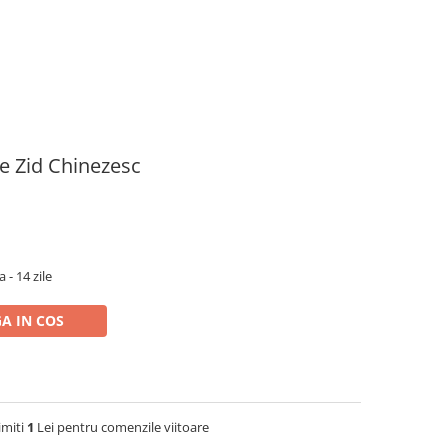
le Zid Chinezesc
 - 14 zile
A IN COS
imiti
1
Lei pentru comenzile viitoare