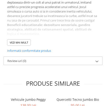
deplaseaza dintr-un colt al unui patrat in urmatorul, imitand
astfel cu precizie progresia acceleratiei unui vehicul. Jocul
simuleaza o cursa auto si ia in considerare inertia vehiculului,
deoarece jucatorii trebuie sa incetineasca la curbe, astfel incat sa
nu iasa de pe carosabil. Primul care trece linia de sosire castiga!
Beneficii educationale: dezvoltare senzoriala, gandire
strategica, abilitati de rationament spatial, abilitati de
logica si matematica.
Jocul Formula 1 Quercetti Grand Prix contine:
,€¢ 1 tabla perforata.
VEZI MAI MULT
,€¢ 16 circuite.
Informatii conformitate produs
,€¢ 2 instrumente pentru perforare.
,€¢ 200 piese tip Peg.
,€¢ 1 caseta cu piese.
Review-uri
(0)
,€¢ 3 steaguri.
,€¢ 1 autocolant.
,€¢ 1 manual cu instructiuni.
Varsta recomandata: 8-99 ani.
PRODUSE SIMILARE
Acest joc nu este recomandat copiilor mai mici de 3 ani deoarece
contine piese mici ce pot fi inghitite.
Vehicule Jumbo Peggy
Quercetti Tecno Jumbo Bio
138,00 Lei
95,00 Lei