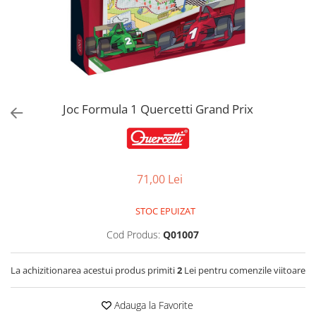
Jucarii de Sortare
Consultanta Instalare
Jucarii de tras
Jucarii din plus
Jucarii muzicale
Jucarii pentru baie
Jucarii Senzoriale
Joc Formula 1 Quercetti Grand Prix
PAPUSI
71,00 Lei
STOC EPUIZAT
Cod Produs:
Q01007
La achizitionarea acestui produs primiti
2
Lei pentru comenzile viitoare
Adauga la Favorite