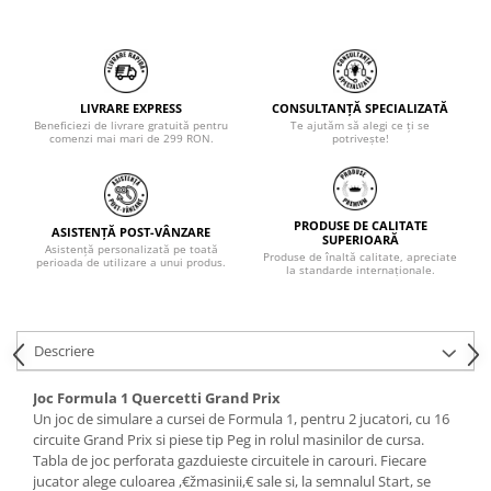
LIVRARE EXPRESS
CONSULTANȚĂ SPECIALIZATĂ
Beneficiezi de livrare gratuită pentru
Te ajutăm să alegi ce ți se
comenzi mai mari de 299 RON.
potrivește!
PRODUSE DE CALITATE
ASISTENȚĂ POST-VÂNZARE
SUPERIOARĂ
Asistență personalizată pe toată
Produse de înaltă calitate, apreciate
perioada de utilizare a unui produs.
la standarde internaționale.
Descriere
Joc Formula 1 Quercetti Grand Prix
Un joc de simulare a cursei de Formula 1, pentru 2 jucatori, cu 16
circuite Grand Prix si piese tip Peg in rolul masinilor de cursa.
Tabla de joc perforata gazduieste circuitele in carouri. Fiecare
jucator alege culoarea ,€žmasinii,€ sale si, la semnalul Start, se