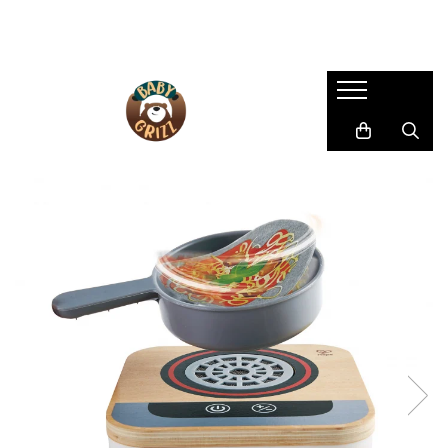
SCAUNE AUTO COPII
CARUCIOARE
CAMERA COPILULUI
HRANIRE SI DIVERSIFICARE
JUCARII & JOCURI
LA PLIMBARE
Îngrijire mamă și bebeluș
SCAUNE AUTO
CARUCIOARE 3 IN 1
MOBILIER
ROBOȚI DE BUCĂTĂRIE
Centre de activitati
Accesorii
BAIE & ESENȚIALE
SCAUNE AUTO TIP SCOICĂ
CARUCIOARE 2 IN 1
PATUTURI
ACCESORII PENTRU MASĂ
JOCURI EDUCATIVE
Biciclete
ARPIRATOARE NAZALE
SCAUNE ROTATIVE
CARUCIOARE SPORT
SISTEME DE SUPRAVEGHERE
BAVEȚICI PENTRU BEBELUȘI
Arts and Crafts
Role
Pompe de sân
SCAUNE AUTO GRUPA II/III
FARFURII SI BOLURI PENTRU
Figurine
CARUCIOARE GEMENI/DUBLE
BALANSOARE
SISTEME DE PURTARE COPII
Sutiene pentru alăptare
BEBELUȘI
SCAUNE AUTO TIP ÎNALȚĂTOR CU
Jocuri de Construit
ACCESORII CARUCIOARE
DECORAȚIUNI
Triciclete
SPĂTAR
LINGURIȚE ȘI FURCULIȚE
Jocuri de rol
SCAUNE AUTO EVOLUTIVE
LANDOURI
Trotinete
CANI SI TERMOSURI
Jocuri pentru dexteritate
SCAUNE AUTO REAR FACING
RECIPIENTE DE STOCARE
Jucarii instrumente muzicale
PRELUNGIT
Masinute si Trenulete
SCAUNE DE MASĂ PENTRU
ACCESORII SCAUNE AUTO
BEBELUȘI
Puzzle
OGLINZI
Salteluțe
STERILIZATOARE
PARASOLARE
JUCARII BEBELUSI
PROTECTII DE BANCHETA
Jucarii de dentitie
BAZE SCAUNE AUTO