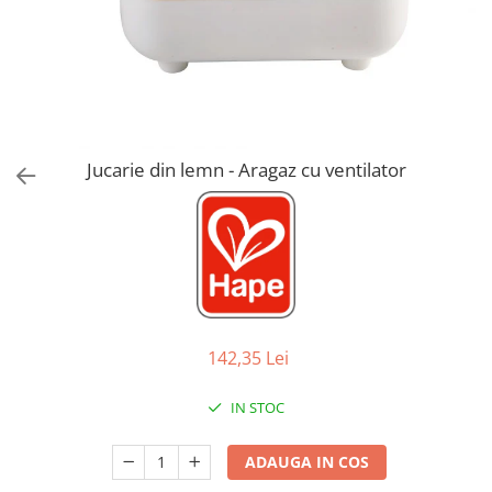
Jucarii de Sortare
Consultanta Instalare
Jucarii de tras
Jucarii din plus
Jucarii muzicale
Jucarii pentru baie
Jucarii Senzoriale
Jucarie din lemn - Aragaz cu ventilator
PAPUSI
142,35 Lei
IN STOC
ADAUGA IN COS