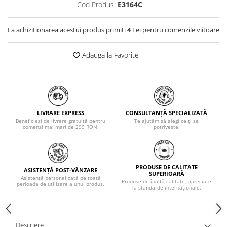
Cod Produs:
E3164C
La achizitionarea acestui produs primiti
4
Lei pentru comenzile viitoare
Adauga la Favorite
LIVRARE EXPRESS
CONSULTANȚĂ SPECIALIZATĂ
Beneficiezi de livrare gratuită pentru
Te ajutăm să alegi ce ți se
comenzi mai mari de 299 RON.
potrivește!
PRODUSE DE CALITATE
ASISTENȚĂ POST-VÂNZARE
SUPERIOARĂ
Asistență personalizată pe toată
Produse de înaltă calitate, apreciate
perioada de utilizare a unui produs.
la standarde internaționale.
Descriere