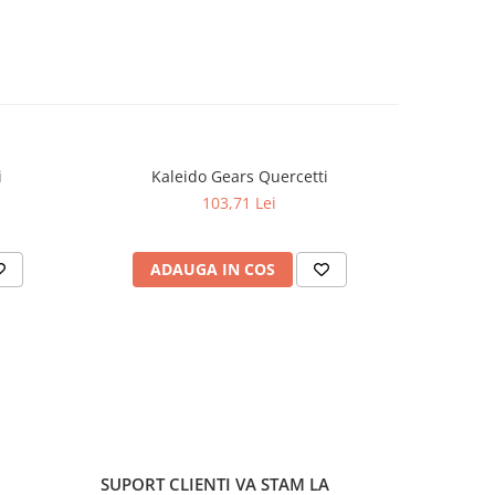
i
Kaleido Gears Quercetti
Quer
103,71 Lei
ADAUGA IN COS
AD
SUPORT CLIENTI
VA STAM LA