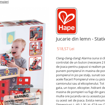
ompieri
Jucarie din lemn - Stat
518,57 Lei
Clang-clang-clang! Alarma suna si cl
controlat de un buton (necesare 2 b
de joaca pentru papusi si realism pe
punem pompierul in masina de pompi
pompierul in jos pe stalp, sunati so
acele flacari! Pompierul vine cu picio
camionului sau al elicopterului. Tot
gata, un topor, elicopter, hidrant d
masina de pompieri va fugi din garaj,
multe ore jucandu-se cu aceasta juca
cu acest set de joaca. Exista nenuma
Dimensiuni: L: 60, l: 30, H: 47.8 cm; D