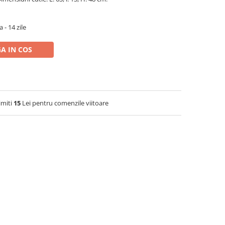
 - 14 zile
A IN COS
imiti
15
Lei pentru comenzile viitoare