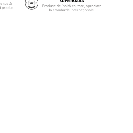
SUPERIOARĂ
pe toată
Produse de înaltă calitate, apreciate
i produs.
la standarde internaționale.