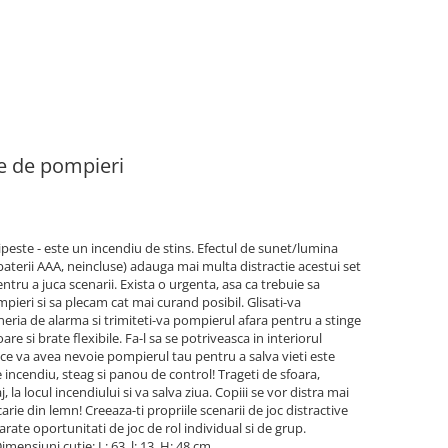
ie de pompieri
ipeste - este un incendiu de stins. Efectul de sunet/lumina
aterii AAA, neincluse) adauga mai multa distractie acestui set
ntru a juca scenarii. Exista o urgenta, asa ca trebuie sa
eri si sa plecam cat mai curand posibil. Glisati-va
neria de alarma si trimiteti-va pompierul afara pentru a stinge
are si brate flexibile. Fa-l sa se potriveasca in interiorul
 ce va avea nevoie pompierul tau pentru a salva vieti este
e incendiu, steag si panou de control! Trageti de sfoara,
 la locul incendiului si va salva ziua. Copiii se vor distra mai
rie din lemn! Creeaza-ti propriile scenarii de joc distractive
rate oportunitati de joc de rol individual si de grup.
imensiuni cutie: L: 63, l: 13, H: 48 cm.