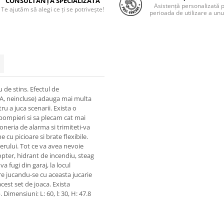
CONSULTANȚĂ SPECIALIZATĂ
Asistență personalizată 
Te ajutăm să alegi ce ți se potrivește!
perioada de utilizare a unu
 de stins. Efectul de
AA, neincluse) adauga mai multa
ru a juca scenarii. Exista o
pompieri si sa plecam cat mai
soneria de alarma si trimiteti-va
 cu picioare si brate flexibile.
terului. Tot ce va avea nevoie
opter, hidrant de incendiu, steag
 fugi din garaj, la locul
ore jucandu-se cu aceasta jucarie
acest set de joaca. Exista
Dimensiuni: L: 60, l: 30, H: 47.8