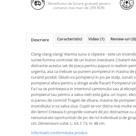
Beneficiezi de livrare gratuită pentru
comenzi mai mari de 299 RON.
Caracteristici
Video
(1)
Review-uri
(0)
Descriere
Clang-clang-clang! Alarma suna si clipeste - este un incendiu
sunet/lumina controlat de un buton (necesare 2 baterii A
distractie acestui set de joaca pentru papusi si realism pent
urgenta, asa ca trebuie sa punem pompierul in masina de 
curand posibil. Glisati-va pompierul in jos pe stalp, sunati 
pompierul afara pentru a stinge acele flacari! Pompierul vine
Fa-l sa se potriveasca in interiorul camionului sau al elicop
pompierul tau pentru a salva vieti este gata, un topor, elic
si panou de control! Trageti de sfoara, masina de pompieri va
incendiului si va salva ziua. Copiii se vor distra mai multe 
din lemn! Creeaza-ti propriile scenarii de joc distractive cu 
nenumarate oportunitati de joc de rol individual si de grup. 
cm; Dimensiuni cutie: L: 63, l: 13, H: 48 cm.
Informatii conformitate produs