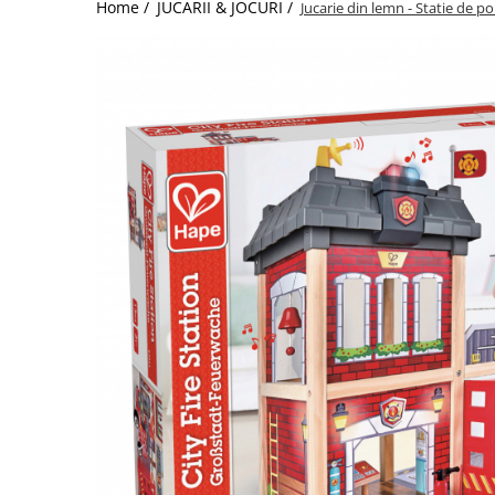
Home /
JUCARII & JOCURI /
Jucarie din lemn - Statie de p
Jucarii de Sortare
Consultanta Instalare
Jucarii de tras
Jucarii din plus
Jucarii muzicale
Jucarii pentru baie
Jucarii Senzoriale
PAPUSI