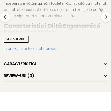
începerea învățării utilizării toaletei. Construită cu material
de calitate, această oliță este ușor de utilizat și de curățat,
oferind siguranță și confort micuțului tău.
Caracteristici Olită Ergonomică
Beaba Light Mist:
VEZI MAI MULT
Vasul oliței este detașabil din suport, facilitând
Informatii conformitate produs
curățarea rapidă și eficientă fără a fi nevoie să speli
întreaga oliță.
Sistemul cu mâner integrat în partea din spate permite
CARACTERISTICI
transportul ușor al oliței, ideal pentru utilizarea în
diverse locații.
REVIEW-URI
(0)
Forma și dimensiunile oliței sunt adaptate perfect
morfologiei copiilor, fără a lăsa urme pe piele.
Baza anti-alunecare asigură stabilitate și aderență pe
podea, prevenind alunecările accidentale.