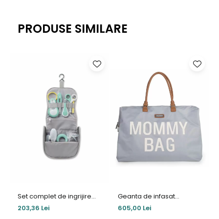
PRODUSE SIMILARE
Set complet de ingrijire
Geanta de infasat
Beaba Grey Blue
Childhome Mommy Bag
203,36 Lei
605,00 Lei
Gri