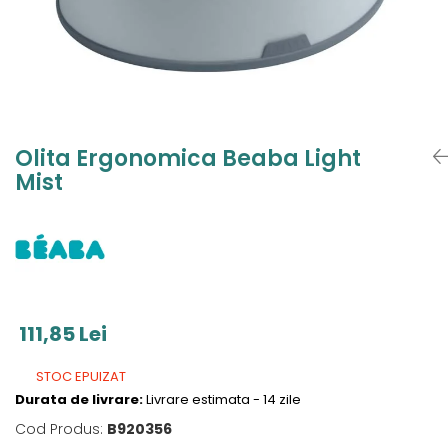
Jucarii de Sortare
Consultanta Instalare
Jucarii de tras
Jucarii din plus
Jucarii muzicale
Jucarii pentru baie
Jucarii Senzoriale
Olita Ergonomica Beaba Light
PAPUSI
Mist
111,85 Lei
STOC EPUIZAT
Durata de livrare:
Livrare estimata - 14 zile
Cod Produs:
B920356