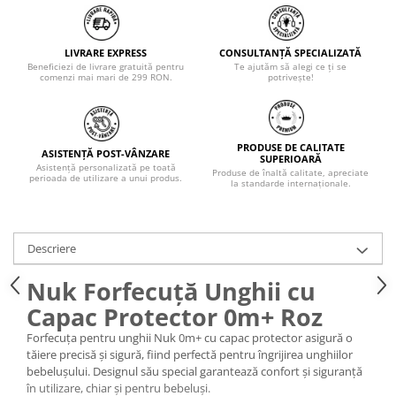
LIVRARE EXPRESS
CONSULTANȚĂ SPECIALIZATĂ
Beneficiezi de livrare gratuită pentru
Te ajutăm să alegi ce ți se
comenzi mai mari de 299 RON.
potrivește!
PRODUSE DE CALITATE
ASISTENȚĂ POST-VÂNZARE
SUPERIOARĂ
Asistență personalizată pe toată
Produse de înaltă calitate, apreciate
perioada de utilizare a unui produs.
la standarde internaționale.
Descriere
Nuk Forfecuță Unghii cu
Capac Protector 0m+ Roz
Forfecuța pentru unghii Nuk 0m+ cu capac protector asigură o
tăiere precisă și sigură, fiind perfectă pentru îngrijirea unghiilor
bebelușului. Designul său special garantează confort și siguranță
în utilizare, chiar și pentru bebeluși.