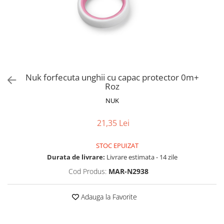
Jucarii de Sortare
Consultanta Instalare
Jucarii de tras
Jucarii din plus
Jucarii muzicale
Jucarii pentru baie
Jucarii Senzoriale
Nuk forfecuta unghii cu capac protector 0m+
PAPUSI
Roz
NUK
21,35 Lei
STOC EPUIZAT
Durata de livrare:
Livrare estimata - 14 zile
Cod Produs:
MAR-N2938
Adauga la Favorite