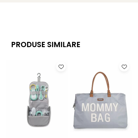
Husa din bumbac absorbant cu uscare rapidă, ideală
pentru utilizare zilnică.
Materiale textile certificate 100% GOTS (bumbac
organic) și OEKO-TEX® STANDARD 100 Clasa 1, garantând
siguranța pielii bebelușului, fără substanțe dăunătoare.
PRODUSE SIMILARE
Ușor de întreținut, husa și prosopul sunt detașabile și
lavabile la mașină la 30°C, pentru o igienă optimă.
ATENȚIE:
Salteluța de înfașat Beaba Sofalange nu este
inclusă în pachet și se achiziționează separat.