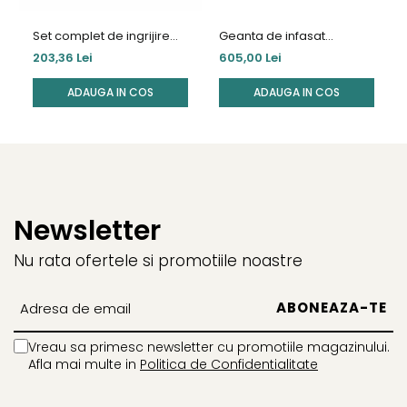
Set complet de ingrijire
Geanta de infasat
Beaba Grey Blue
Childhome Mommy Bag
203,36 Lei
605,00 Lei
Gri
ADAUGA IN COS
ADAUGA IN COS
Newsletter
Nu rata ofertele si promotiile noastre
Vreau sa primesc newsletter cu promotiile magazinului.
Afla mai multe in
Politica de Confidentialitate