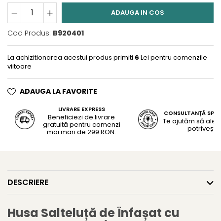
ADAUGA IN COS
Cod Produs:
B920401
La achizitionarea acestui produs primiti
6
Lei pentru comenzile
viitoare
ADAUGA LA FAVORITE
LIVRARE EXPRESS
CONSULTANȚĂ SPEC
Beneficiezi de livrare
Te ajutăm să alegi
gratuită pentru comenzi
potrivește
mai mari de 299 RON.
DESCRIERE
Husa Salteluță de Înfașat cu