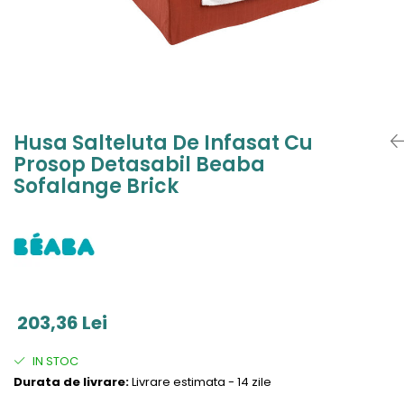
Jucarii de Sortare
Consultanta Instalare
Jucarii de tras
Jucarii din plus
Jucarii muzicale
Jucarii pentru baie
Jucarii Senzoriale
Husa Salteluta De Infasat Cu
PAPUSI
Prosop Detasabil Beaba
Sofalange Brick
203,36 Lei
IN STOC
Durata de livrare:
Livrare estimata - 14 zile