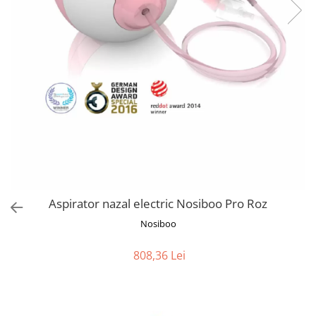
Jucarii de Sortare
Consultanta Instalare
Jucarii de tras
Jucarii din plus
Jucarii muzicale
Jucarii pentru baie
Jucarii Senzoriale
PAPUSI
Aspirator nazal electric Nosiboo Pro Roz
Nosiboo
808,36 Lei