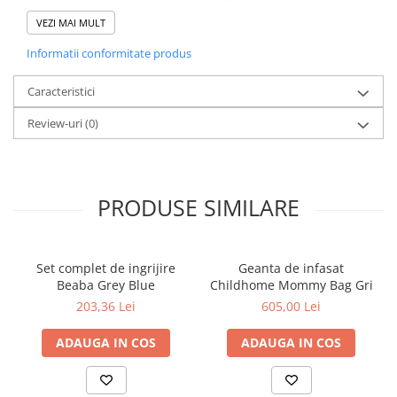
Nosiboo Pro este un dispozitiv
VEZI MAI MULT
medical care respecta
Informatii conformitate produs
cerintele FDA. Este alimentat
Caracteristici
electric pentru a produce o
putere de aspiratie suficienta,
Review-uri
(0)
dar ajustabila, iar solutia sa
inovatoare este blanda si
sigura pentru copii. Datorita
PRODUSE SIMILARE
capului din material plastic
brevetat, fara BPA si a varfului
Set complet de ingrijire
Geanta de infasat
din silicon, dispozitivul nu irita
Beaba Grey Blue
Childhome Mommy Bag Gri
membrana mucoasa nazala.
203,36 Lei
605,00 Lei
Nu numai ca asigura
ADAUGA IN COS
ADAUGA IN COS
curatarea eficienta a nasului,
ci se adapteaza perfect la