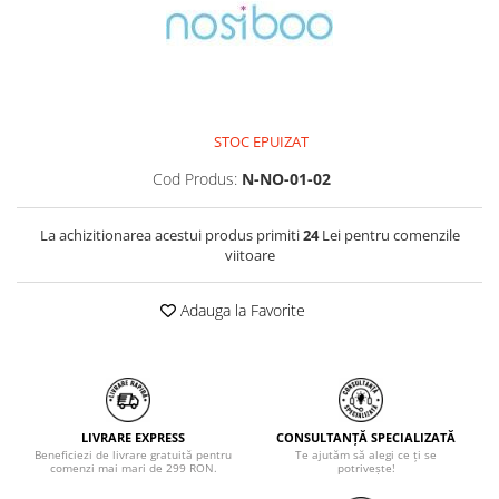
STOC EPUIZAT
Cod Produs:
N-NO-01-02
La achizitionarea acestui produs primiti
24
Lei pentru comenzile
viitoare
Adauga la Favorite
LIVRARE EXPRESS
CONSULTANȚĂ SPECIALIZATĂ
Beneficiezi de livrare gratuită pentru
Te ajutăm să alegi ce ți se
comenzi mai mari de 299 RON.
potrivește!