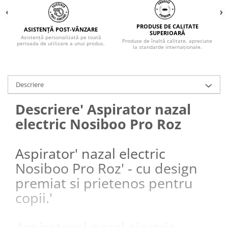
PRODUSE DE CALITATE
ASISTENȚĂ POST-VÂNZARE
SUPERIOARĂ
Asistență personalizată pe toată
Produse de înaltă calitate, apreciate
perioada de utilizare a unui produs.
la standarde internaționale.
Descriere
Descriere' Aspirator nazal
electric Nosiboo Pro Roz
Aspirator' nazal electric
Nosiboo Pro Roz' - cu design
premiat si prietenos pentru
copii.'
Aspiratorul nazal electric