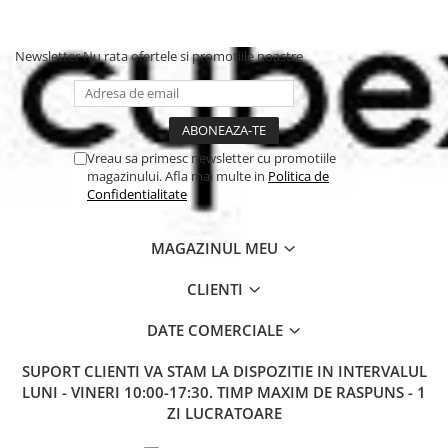
nevoile bebelusului.
Newsletter
Nu rata ofertele si promotiile noastre
Cu Nosiboo Pro, aspiratorul
nazal de calitate premium,
spuneti la revedere nasului
infundat! Nosiboo aduce
Vreau sa primesc newsletter cu promotiile
magazinului. Afla mai multe in
Politica de
schimbarea in igiena nazala,
Confidentialitate
oferind solutii medicale
inovatoare, bine concepute,
MAGAZINUL MEU
recunoscute cu premii
CLIENTI
internationale.
DATE COMERCIALE
SUPORT CLIENTI
VA STAM LA DISPOZITIE IN INTERVALUL
Aspiratie nazala' inteligenta
LUNI - VINERI 10:00-17:30. TIMP MAXIM DE RASPUNS - 1
Aspiratorul nazal electric
ZI LUCRATOARE