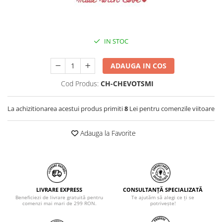
IN STOC
ADAUGA IN COS
Cod Produs:
CH-CHEVOTSMI
La achizitionarea acestui produs primiti
8
Lei pentru comenzile viitoare
Adauga la Favorite
LIVRARE EXPRESS
CONSULTANȚĂ SPECIALIZATĂ
Beneficiezi de livrare gratuită pentru
Te ajutăm să alegi ce ți se
comenzi mai mari de 299 RON.
potrivește!