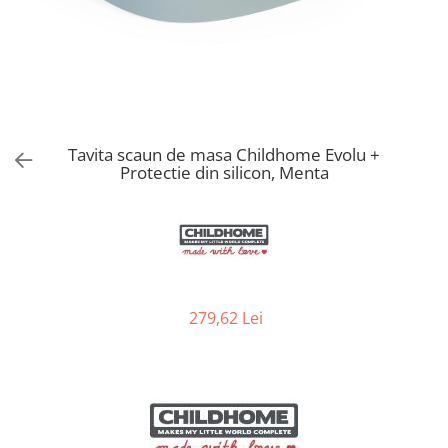
Jucarii de Sortare
Consultanta Instalare
Jucarii de tras
Jucarii din plus
Jucarii muzicale
Jucarii pentru baie
Jucarii Senzoriale
Tavita scaun de masa Childhome Evolu +
PAPUSI
Protectie din silicon, Menta
279,62 Lei