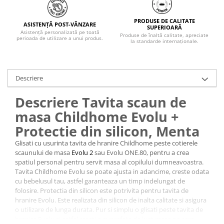
PRODUSE DE CALITATE
ASISTENȚĂ POST-VÂNZARE
SUPERIOARĂ
Asistență personalizată pe toată
Produse de înaltă calitate, apreciate
perioada de utilizare a unui produs.
la standarde internaționale.
Descriere
Descriere Tavita scaun de
masa Childhome Evolu +
Protectie din silicon, Menta
Glisati cu usurinta tavita de hranire Childhome peste cotierele
scaunului de masa
Evolu 2
sau Evolu ONE.80, pentru a crea
spatiul personal pentru servit masa al copilului dumneavoastra.
Tavita Childhome Evolu se poate ajusta in adancime, creste odata
cu bebelusul tau, astfel garanteaza un timp indelungat de
folosire. Protectia din silicon este potrivita pentru tavita de
hranire Evolu. Este realizata din silicon de inalta calitate si asigura
o utilizare de lunga durata. Pur si simplu o glisati peste tavita de
hranire Evolu si astfel creati o suprafata de luat masa pe care