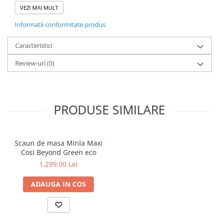
farfuriile si castronelele nu mai pot fi mutate.
VEZI MAI MULT
Informatii conformitate produs
Caracteristici
Review-uri
(0)
PRODUSE SIMILARE
Scaun de masa Minla Maxi
Cosi Beyond Green eco
1.299,00 Lei
ADAUGA IN COS