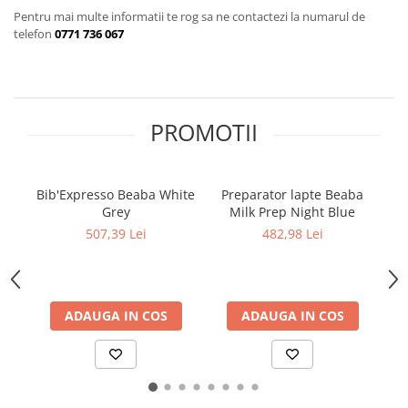
Jucarii de Sortare
Pentru mai multe informatii te rog sa ne contactezi la numarul de
Consultanta Instalare
telefon
0771 736 067
Jucarii de tras
Jucarii din plus
Jucarii muzicale
Jucarii pentru baie
PROMOTII
Jucarii Senzoriale
PAPUSI
Bib'Expresso Beaba White
Preparator lapte Beaba
Grey
Milk Prep Night Blue
507,39 Lei
482,98 Lei
ADAUGA IN COS
ADAUGA IN COS