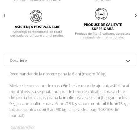
PRODUSE DE CALITATE
ASISTENȚĂ POST-VÂNZARE
SUPERIOARĂ
Asistență personalizată pe toată
Produse de înaltă calitate, apreciate
perioada de utilizare a unui produs.
la standarde internaționale.
Descriere
Recomandat de la nastere pana la 6 ani (maxim 30 kg).
Minla este un scaun de masa 6in1, este usor de ajustat, astfel incat
micutul dvs. sa se poata bucura de timp de calitate la masa chiar
din prima lor zi acasa pana la implinirea a sase ani (Leagan inclinat
9 kg, scaun inalt de masa 6 luni/15 kg, scaun montabil 6 luni/15 kg,
taburet pentru copii 3 ani/30 kg - a se vedea pag. 163/165 din
manual).
Caracteristici: