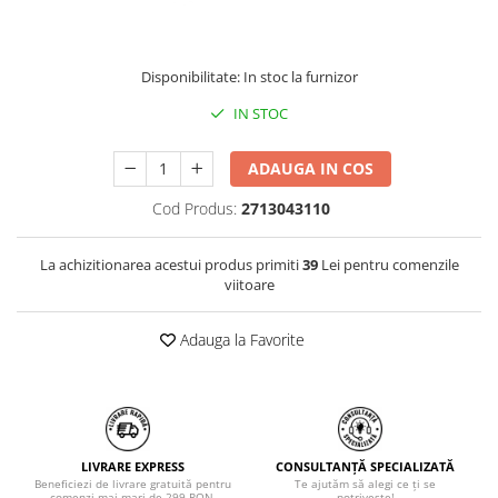
Disponibilitate: In stoc la furnizor
IN STOC
ADAUGA IN COS
Cod Produs:
2713043110
La achizitionarea acestui produs primiti
39
Lei pentru comenzile
viitoare
Adauga la Favorite
LIVRARE EXPRESS
CONSULTANȚĂ SPECIALIZATĂ
Beneficiezi de livrare gratuită pentru
Te ajutăm să alegi ce ți se
comenzi mai mari de 299 RON.
potrivește!