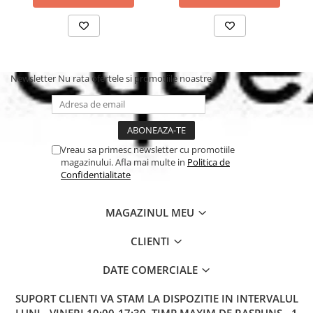
Newsletter
Nu rata ofertele si promotiile noastre
Vreau sa primesc newsletter cu promotiile
magazinului. Afla mai multe in
Politica de
Confidentialitate
Dimensiuni:
MAGAZINUL MEU
Dimensiuni: 87 cm (L) x 55,5 cm (l) x 106,0 cm (h).
CLIENTI
Greutate 10,10 kg.
DATE COMERCIALE
SUPORT CLIENTI
VA STAM LA DISPOZITIE IN INTERVALUL