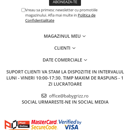
Accesorii optionale:
Sezut nou-nascut pentru scaun de masa Childhome Evolu
Vreau sa primesc newsletter cu promotiile
2/Evolu One.80, Natural/Alb.
magazinului. Afla mai multe in
Politica de
Tavita scaun de masa Childhome Evolu + Protectie din silicon, Alb.
Confidentialitate
Protectie din silicon pentru tavita scaun de masa Childhome
Evolu.
Cos accesorii pentru scaun de masa Childhome Evolu, disponibil
MAGAZINUL MEU
in 3 culori: Alb, Antracit, Negru.
Husa universala Childhome, disponibila intr-o varietate de
CLIENTI
modele, culori si materiale: Teddy, Ingeras Leopard, Ingeras
Buline, Girafa Galben, Iepuras Alb.
DATE COMERCIALE
SUPORT CLIENTI
VA STAM LA DISPOZITIE IN INTERVALUL
LUNI - VINERI 10:00-17:30. TIMP MAXIM DE RASPUNS - 1
ZI LUCRATOARE
office@babygrizz.ro
SOCIAL
URMARESTE-NE IN SOCIAL MEDIA