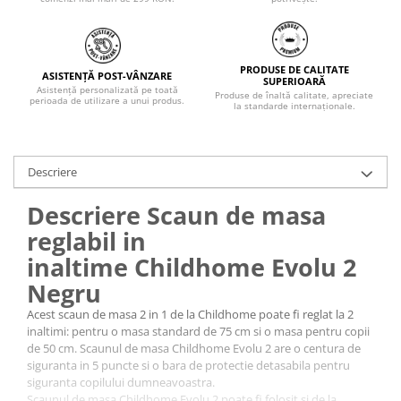
PRODUSE DE CALITATE
ASISTENȚĂ POST-VÂNZARE
SUPERIOARĂ
Asistență personalizată pe toată
Produse de înaltă calitate, apreciate
perioada de utilizare a unui produs.
la standarde internaționale.
Descriere
Descriere Scaun de masa
reglabil in
inaltime Childhome Evolu 2
Negru
Acest scaun de masa 2 in 1 de la Childhome poate fi reglat la 2
inaltimi: pentru o masa standard de 75 cm si o masa pentru copii
de 50 cm. Scaunul de masa Childhome Evolu 2 are o centura de
siguranta in 5 puncte si o bara de protectie detasabila pentru
siguranta copilului dumneavoastra.
Scaunul de masa Childhome Evolu 2 poate fi folosit si de la