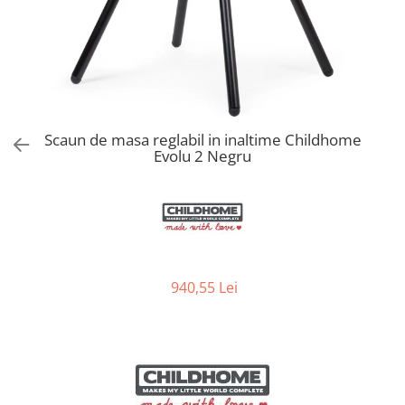
Jucarii de Sortare
Consultanta Instalare
Jucarii de tras
Jucarii din plus
Jucarii muzicale
Jucarii pentru baie
Jucarii Senzoriale
Scaun de masa reglabil in inaltime Childhome
PAPUSI
Evolu 2 Negru
940,55 Lei