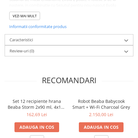
nastere, in combinatie cu Sezutul pentru nou-nascut Evolu
(achizitie separata).
VEZI MAI MULT
Informatii conformitate produs
Caracteristici
Review-uri
(0)
RECOMANDARI
Set 12 recipiente hrana
Robot Beaba Babycook
Beaba Storm 2x90 ml, 4x150
Smart + Wi-Fi Charcoal Grey
ml, 6x250 ml
162,69 Lei
2.150,00 Lei
ADAUGA IN COS
ADAUGA IN COS