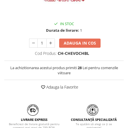
IN STOC
Durata de livrare:
1
ADAUGA IN COS
Cod Produs:
CH-CHEVOCHBL
La achizitionarea acestui produs primiti
28
Lei pentru comenzile
viitoare
Adauga la Favorite
LIVRARE EXPRESS
CONSULTANȚĂ SPECIALIZATĂ
Beneficiezi de livrare gratuită pentru
Te ajutăm să alegi ce ți se
comenzi mai mari de 299 RON.
potrivește!